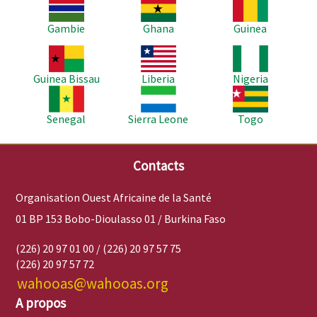
Image
Image
Image
Gambie
Ghana
Guinea
Image
Image
Image
Guinea Bissau
Liberia
Nigeria
Image
Image
Image
Senegal
Sierra Leone
Togo
Contacts
Organisation Ouest Africaine de la Santé
01 BP 153 Bobo-Dioulasso 01 / Burkina Faso
(226) 20 97 01 00 / (226) 20 97 57 75
(226) 20 97 57 72
wahooas@wahooas.org
A propos