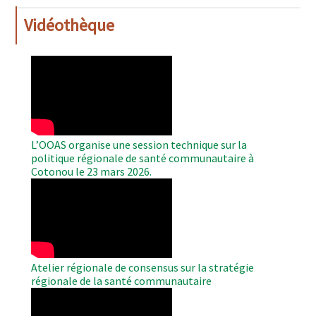
Vidéothèque
WAHO
Remote
Video
L’OOAS organise une session technique sur la
politique régionale de santé communautaire à
Cotonou le 23 mars 2026.
WAHO
Remote
Video
Atelier régionale de consensus sur la stratégie
régionale de la santé communautaire
WAHO
Remote