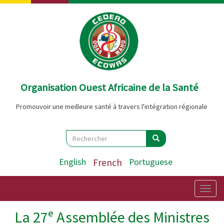
Aller
au
contenu
principal
Organisation Ouest Africaine de la Santé
Promouvoir une meilleure santé à travers l'intégration régionale
Search
Rechercher
Rechercher
English
French
Portuguese
Togg
navig
La 27ᵉ Assemblée des Ministres