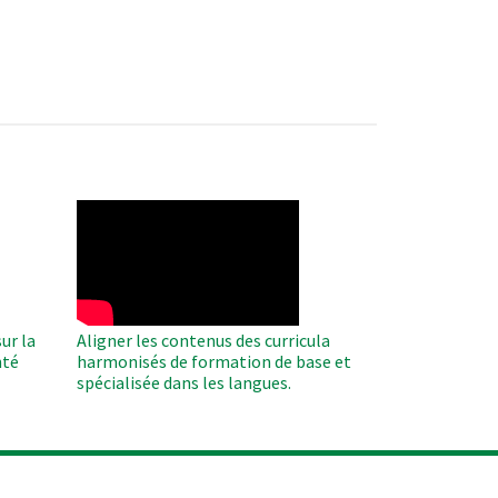
WAHO
Remote
Video
ur la
Aligner les contenus des curricula
nté
harmonisés de formation de base et
spécialisée dans les langues.