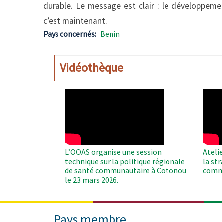
durable. Le message est clair : le développemen
c’est maintenant.
Pays concernés
Benin
Vidéothèque
WAHO
WAH
Remote
Remo
Video
Video
L’OOAS organise une session
Ateli
technique sur la politique régionale
la st
de santé communautaire à Cotonou
comm
le 23 mars 2026.
Pays membre