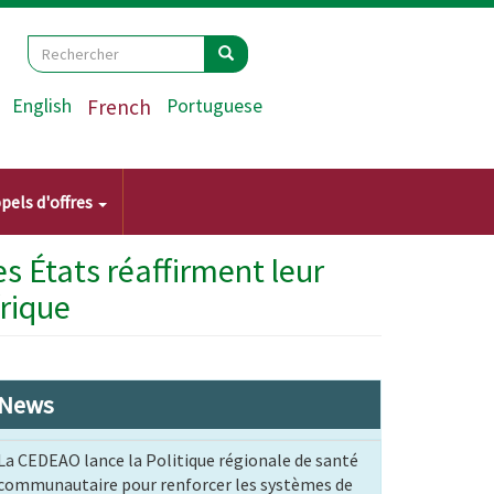
Search
Rechercher
Rechercher
English
French
Portuguese
pels d'offres
s États réaffirment leur
rique
News
La CEDEAO lance la Politique régionale de santé
communautaire pour renforcer les systèmes de