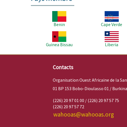
Image
Image
Benin
Cape Verde
Image
Image
Guinea Bissau
Liberia
Contacts
Organisation Ouest Africaine de la Sa
01 BP 153 Bobo-Dioulasso 01 / Burkina
(226) 20 97 01 00 / (226) 20 97 57 75
(226) 20 97 57 72
wahooas@wahooas.org