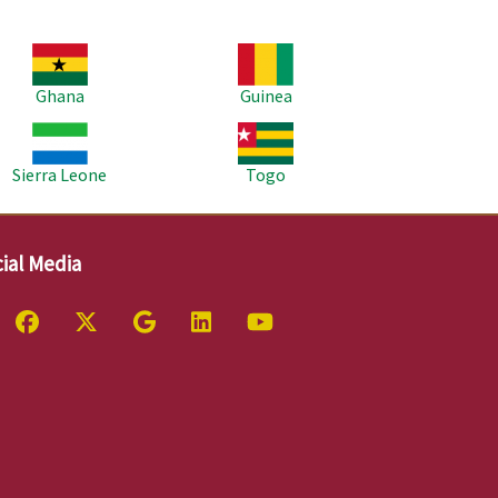
age
Image
Ghana
Guinea
age
Image
Sierra Leone
Togo
ial Media