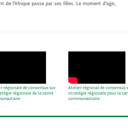
t de l’Afrique passe par ses filles. Le moment d’agir,
O
WAHO
te
Remote
Video
er régionale de consensus sur
Atelier régional de consensus s
ratégie régionale de la santé
stratégie régionale pour la sa
unautaire
communautaire.