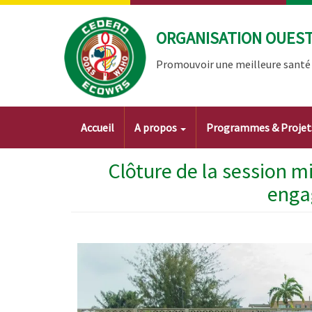
Aller
au
ORGANISATION OUEST 
contenu
principal
Promouvoir une meilleure santé à
Main
Accueil
A propos
Programmes & Proje
navigation
Clôture de la session m
engag