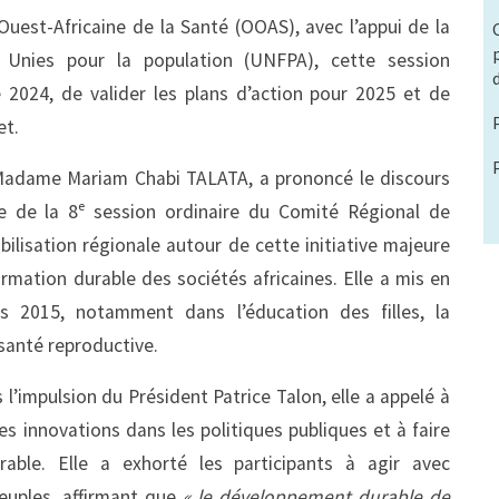
Ouest-Africaine de la Santé (OOAS), avec l’appui de la
nies pour la population (UNFPA), cette session
e 2024, de valider les plans d’action pour 2025 et de
et.
 Madame Mariam Chabi TALATA, a prononcé le discours
elle de la 8ᵉ session ordinaire du Comité Régional de
ilisation régionale autour de cette initiative majeure
mation durable des sociétés africaines. Elle a mis en
is 2015, notamment dans l’éducation des filles, la
 santé reproductive.
’impulsion du Président Patrice Talon, elle a appelé à
les innovations dans les politiques publiques et à faire
ble. Elle a exhorté les participants à agir avec
uples, affirmant que
« le développement durable de