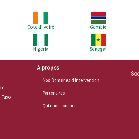
Image
Image
Im
Côte d'Ivoire
Gambie
Image
Image
Im
Nigeria
Senegal
A propos
Soc
Nos Domaines d'Intervention
nté
Partenaires
 Faso
Qui nous sommes