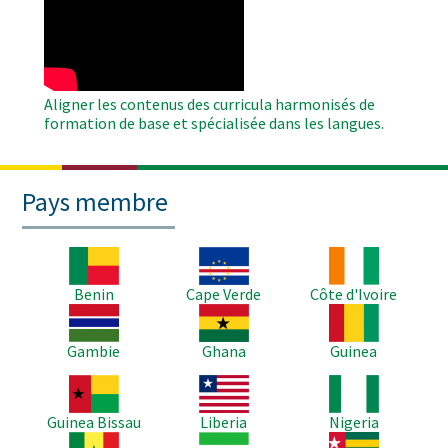
Remote
Video
Aligner les contenus des curricula harmonisés de
formation de base et spécialisée dans les langues.
Pays membre
Image
Image
Image
Benin
Cape Verde
Côte d'Ivoire
Image
Image
Image
Gambie
Ghana
Guinea
Image
Image
Image
Guinea Bissau
Liberia
Nigeria
Image
Image
Image