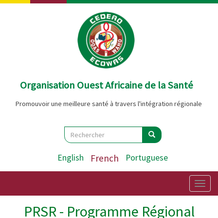
Aller
au
contenu
principal
Organisation Ouest Africaine de la Santé
Promouvoir une meilleure santé à travers l'intégration régionale
Search
Rechercher
Rechercher
English
French
Portuguese
Togg
navig
PRSR - Programme Régional