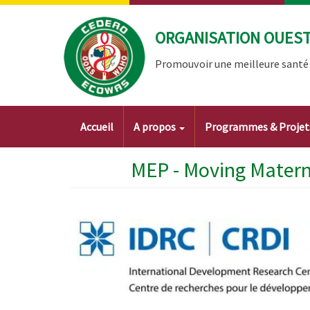
Aller
au
ORGANISATION OUEST 
contenu
principal
Promouvoir une meilleure santé à
Main
Accueil
A propos
Programmes & Proje
navigation
MEP - Moving Materna