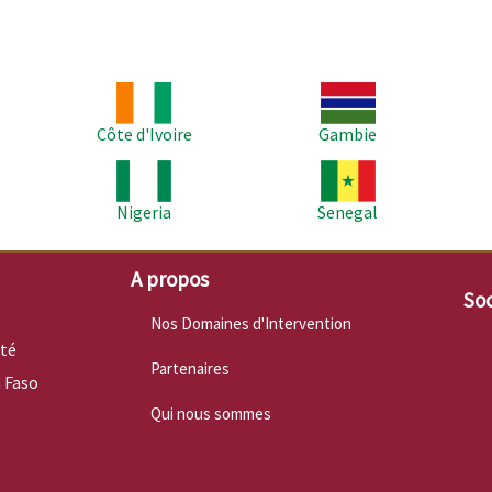
Image
Image
Im
Côte d'Ivoire
Gambie
Image
Image
Im
Nigeria
Senegal
A propos
Soc
Nos Domaines d'Intervention
nté
Partenaires
 Faso
Qui nous sommes