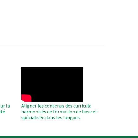
WAHO
Remote
Video
ur la
Aligner les contenus des curricula
nté
harmonisés de formation de base et
spécialisée dans les langues.