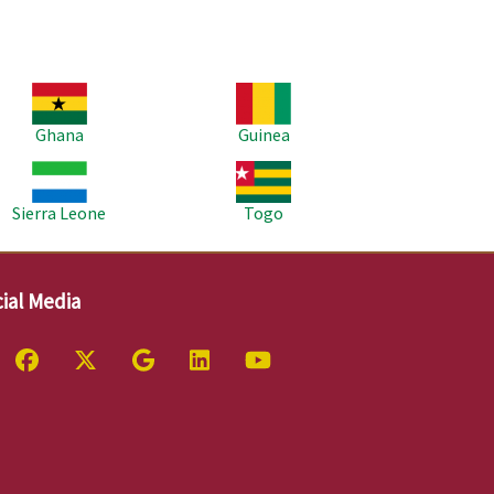
age
Image
Ghana
Guinea
age
Image
Sierra Leone
Togo
ial Media