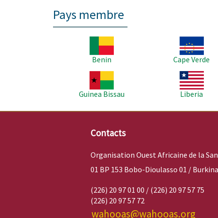
Pays membre
Image
Image
Benin
Cape Verde
Image
Image
Guinea Bissau
Liberia
Contacts
Organisation Ouest Africaine de la Sa
01 BP 153 Bobo-Dioulasso 01 / Burkina
(226) 20 97 01 00 / (226) 20 97 57 75
(226) 20 97 57 72
wahooas@wahooas.org