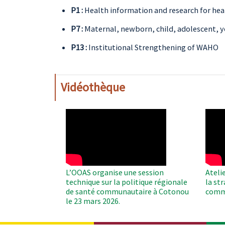
P1 :
Health information and research for hea
P7 :
Maternal, newborn, child, adolescent, y
P13 :
Institutional Strengthening of WAHO
Vidéothèque
WAHO
WAH
Remote
Remo
Video
Video
L’OOAS organise une session
Ateli
technique sur la politique régionale
la st
de santé communautaire à Cotonou
comm
le 23 mars 2026.