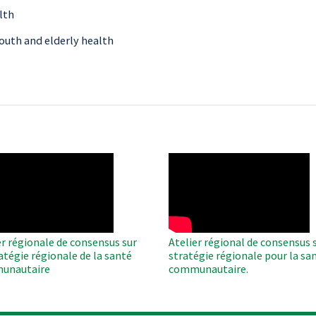
lth
outh and elderly health
O
WAHO
te
Remote
Video
er régionale de consensus sur
Atelier régional de consensus s
ratégie régionale de la santé
stratégie régionale pour la sa
unautaire
communautaire.