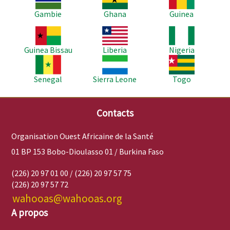
Gambie
Ghana
Guinea
Image
Image
Image
Guinea Bissau
Liberia
Nigeria
Image
Image
Image
Senegal
Sierra Leone
Togo
Contacts
Organisation Ouest Africaine de la Santé
01 BP 153 Bobo-Dioulasso 01 / Burkina Faso
(226) 20 97 01 00 / (226) 20 97 57 75
(226) 20 97 57 72
wahooas@wahooas.org
A propos