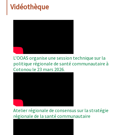
Vidéothèque
WAHO
Remote
Video
L’OOAS organise une session technique sur la
politique régionale de santé communautaire à
Cotonou le 23 mars 2026.
WAHO
Remote
Video
Atelier régionale de consensus sur la stratégie
régionale de la santé communautaire
WAHO
Remote
Video