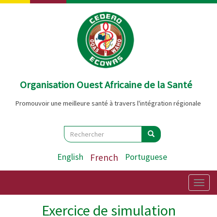
Aller
au
contenu
principal
Organisation Ouest Africaine de la Santé
Promouvoir une meilleure santé à travers l'intégration régionale
Search
Rechercher
Rechercher
English
French
Portuguese
Togg
navig
Exercice de simulation