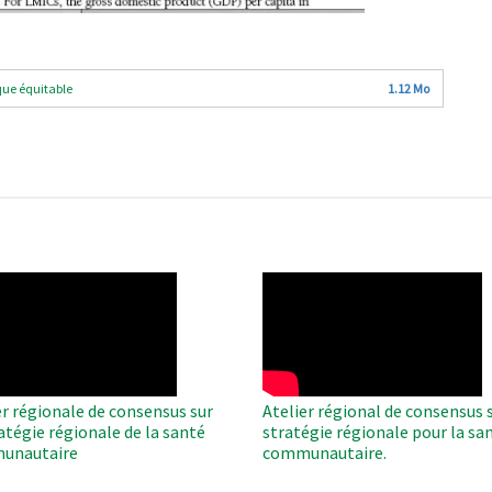
que équitable
1.12 Mo
O
WAHO
te
Remote
Video
er régionale de consensus sur
Atelier régional de consensus s
ratégie régionale de la santé
stratégie régionale pour la sa
unautaire
communautaire.