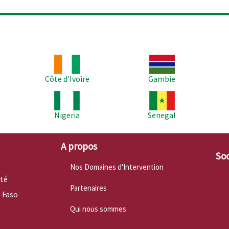
Image
Image
Im
Côte d'Ivoire
Gambie
Image
Image
Im
Nigeria
Senegal
A propos
Soc
Nos Domaines d'Intervention
nté
Partenaires
 Faso
Qui nous sommes