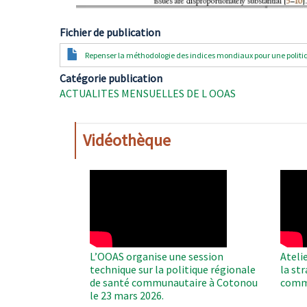
Fichier de publication
Document
Repenser la méthodologie des indices mondiaux pour une politi
Catégorie publication
ACTUALITES MENSUELLES DE L OOAS
Vidéothèque
WAHO
WAH
Remote
Remo
Video
Video
L’OOAS organise une session
Ateli
technique sur la politique régionale
la st
de santé communautaire à Cotonou
comm
le 23 mars 2026.