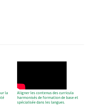
WAHO
Remote
Video
ur la
Aligner les contenus des curricula
nté
harmonisés de formation de base et
spécialisée dans les langues.