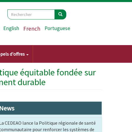
Search
Rechercher
Rechercher
English
French
Portuguese
pels d'offres
tique équitable fondée sur
ment durable
News
La CEDEAO lance la Politique régionale de santé
communautaire pour renforcer les systèmes de