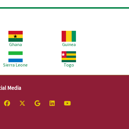
age
Image
Ghana
Guinea
age
Image
Sierra Leone
Togo
ial Media