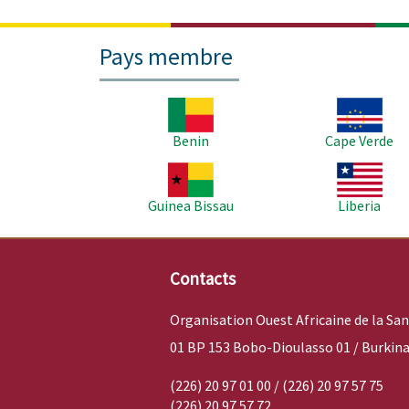
Pays membre
Image
Image
Benin
Cape Verde
Image
Image
Guinea Bissau
Liberia
Contacts
Organisation Ouest Africaine de la Sa
01 BP 153 Bobo-Dioulasso 01 / Burkina
(226) 20 97 01 00 / (226) 20 97 57 75
(226) 20 97 57 72