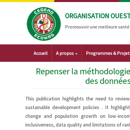
Aller
au
ORGANISATION OUEST 
contenu
principal
Promouvoir une meilleure santé à
Main
Accueil
A propos
Programmes & Proje
navigation
Repenser la méthodologie 
des données
This publication highlights the need to revie
sustainable development policies . It highlig
change and population growth on low-incom
inclusiveness, data quality and limitations of ran