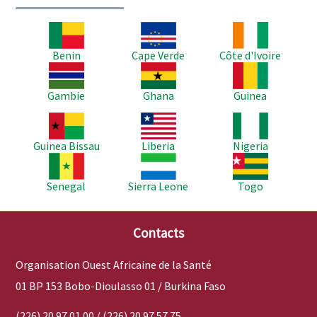
Image
Image
Image
Benin
Cape Verde
Côte d'Ivoire
Image
Image
Image
Gambie
Ghana
Guinea
Image
Image
Image
Guinea Bissau
Liberia
Nigeria
Image
Image
Image
Senegal
Sierra Leone
Togo
Contacts
Organisation Ouest Africaine de la Santé
01 BP 153 Bobo-Dioulasso 01 / Burkina Faso
(226) 20 97 01 00 / (226) 20 97 57 75