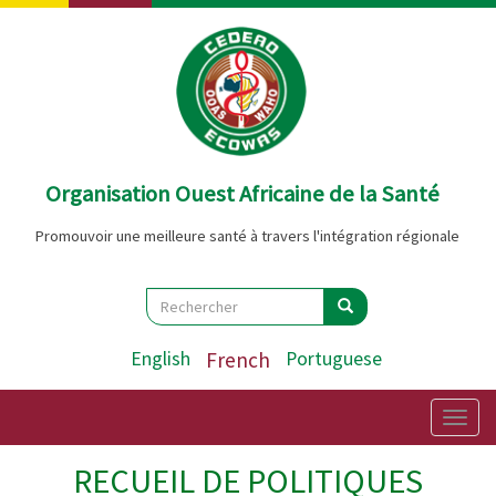
Aller
au
contenu
principal
Organisation Ouest Africaine de la Santé
Promouvoir une meilleure santé à travers l'intégration régionale
Search
Rechercher
Rechercher
English
French
Portuguese
Togg
navig
RECUEIL DE POLITIQUES