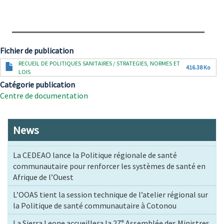
Fichier de publication
Document
RECUEIL DE POLITIQUES SANITAIRES / STRATEGIES, NORMES ET
416.38 Ko
LOIS
Catégorie publication
Centre de documentation
News
La CEDEAO lance la Politique régionale de santé
communautaire pour renforcer les systèmes de santé en
Afrique de l’Ouest
L’OOAS tient la session technique de l’atelier régional sur
la Politique de santé communautaire à Cotonou
La Sierra Leone accueillera la 27ᵉ Assemblée des Ministres