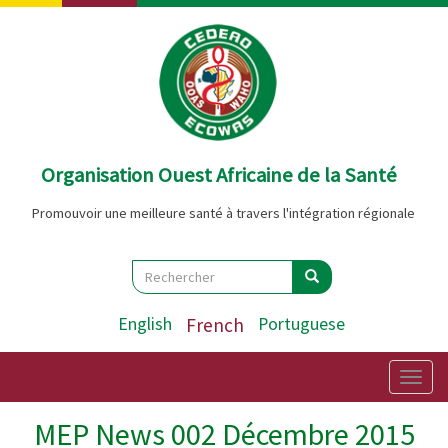
Aller
au
contenu
principal
Organisation Ouest Africaine de la Santé
Promouvoir une meilleure santé à travers l'intégration régionale
Search
Rechercher
Rechercher
English
French
Portuguese
Togg
navig
MEP News 002 Décembre 2015