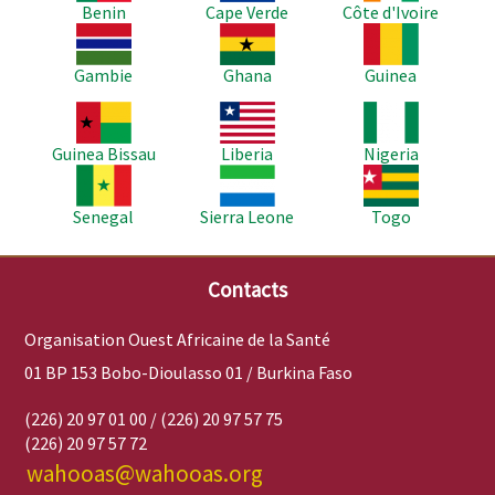
Benin
Cape Verde
Côte d'Ivoire
Image
Image
Image
Gambie
Ghana
Guinea
Image
Image
Image
Guinea Bissau
Liberia
Nigeria
Image
Image
Image
Senegal
Sierra Leone
Togo
Contacts
Organisation Ouest Africaine de la Santé
01 BP 153 Bobo-Dioulasso 01 / Burkina Faso
(226) 20 97 01 00 / (226) 20 97 57 75
(226) 20 97 57 72
wahooas@wahooas.org