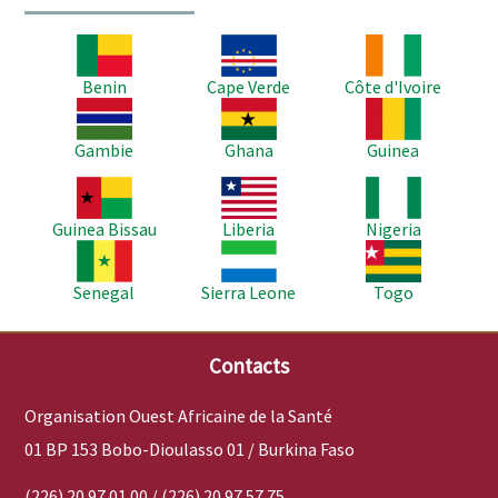
Image
Image
Image
Benin
Cape Verde
Côte d'Ivoire
Image
Image
Image
Gambie
Ghana
Guinea
Image
Image
Image
Guinea Bissau
Liberia
Nigeria
Image
Image
Image
Senegal
Sierra Leone
Togo
Contacts
Organisation Ouest Africaine de la Santé
01 BP 153 Bobo-Dioulasso 01 / Burkina Faso
(226) 20 97 01 00 / (226) 20 97 57 75