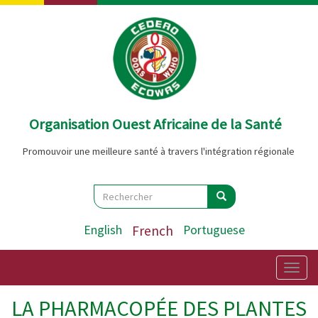
Aller
au
contenu
principal
Organisation Ouest Africaine de la Santé
Promouvoir une meilleure santé à travers l'intégration régionale
Search
Rechercher
Rechercher
English
French
Portuguese
Togg
navig
LA PHARMACOPÉE DES PLANTES