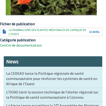
Fichier de publication
Document
LA PHARMACOPÉE DES PLANTES MÉDICINALES DE L’AFRIQUE DE
13.68 Mo
L’OUEST
Catégorie publication
Centre de documentation
News
La CEDEAO lance la Politique régionale de santé
communautaire pour renforcer les systèmes de santé en
Afrique de l’Ouest
L’OOAS tient la session technique de l’atelier régional sur
la Politique de santé communautaire à Cotonou
La Sierra Leone accueillera la 27ᵉ Assemblée des Ministres