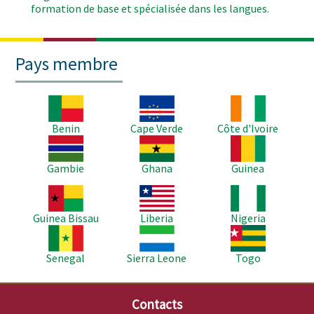
formation de base et spécialisée dans les langues.
Pays membre
Image
Image
Image
Benin
Cape Verde
Côte d'Ivoire
Image
Image
Image
Gambie
Ghana
Guinea
Image
Image
Image
Guinea Bissau
Liberia
Nigeria
Image
Image
Image
Senegal
Sierra Leone
Togo
Contacts