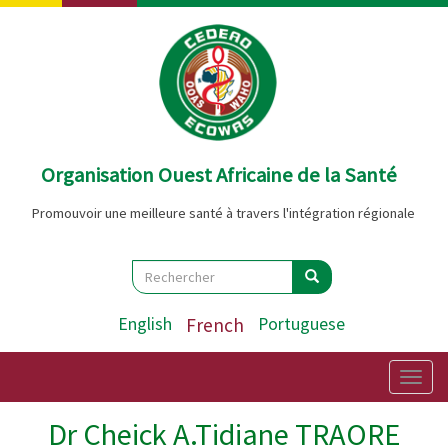
Aller
au
contenu
principal
Organisation Ouest Africaine de la Santé
Promouvoir une meilleure santé à travers l'intégration régionale
Search
Rechercher
Rechercher
English
French
Portuguese
Togg
navig
Dr Cheick A.Tidiane TRAORE