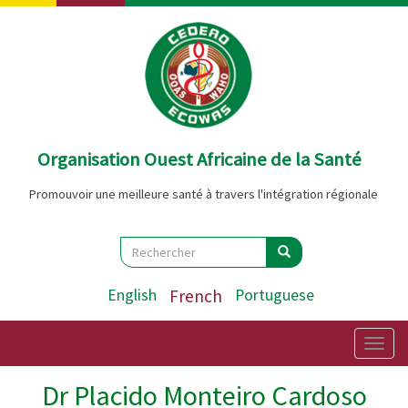
Aller
au
contenu
principal
Organisation Ouest Africaine de la Santé
Promouvoir une meilleure santé à travers l'intégration régionale
Search
Rechercher
Rechercher
English
French
Portuguese
Togg
navig
Dr Placido Monteiro Cardoso