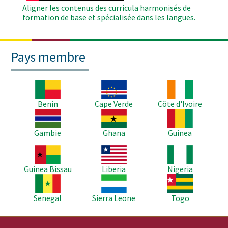
Aligner les contenus des curricula harmonisés de
formation de base et spécialisée dans les langues.
Pays membre
Image
Image
Image
Benin
Cape Verde
Côte d'Ivoire
Image
Image
Image
Gambie
Ghana
Guinea
Image
Image
Image
Guinea Bissau
Liberia
Nigeria
Image
Image
Image
Senegal
Sierra Leone
Togo