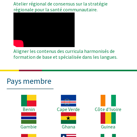
Atelier régional de consensus sur la stratégie
régionale pour la santé communautaire.
WAHO
Remote
Video
Aligner les contenus des curricula harmonisés de
formation de base et spécialisée dans les langues.
Pays membre
Image
Image
Image
Benin
Cape Verde
Côte d'Ivoire
Image
Image
Image
Gambie
Ghana
Guinea