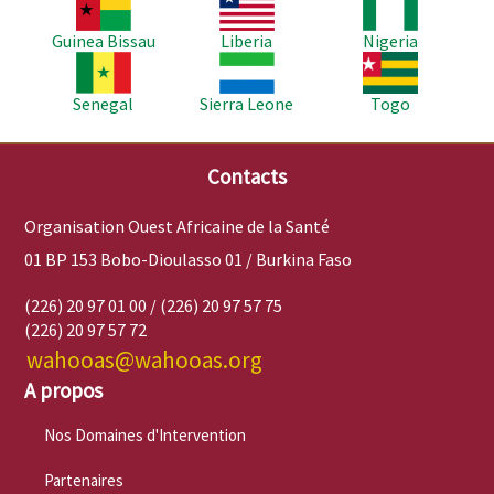
Image
Image
Image
Guinea Bissau
Liberia
Nigeria
Image
Image
Image
Senegal
Sierra Leone
Togo
Contacts
Organisation Ouest Africaine de la Santé
01 BP 153 Bobo-Dioulasso 01 / Burkina Faso
(226) 20 97 01 00 / (226) 20 97 57 75
(226) 20 97 57 72
wahooas@wahooas.org
A propos
Nos Domaines d'Intervention
Partenaires