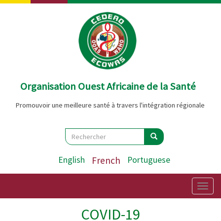
Aller
au
contenu
principal
Organisation Ouest Africaine de la Santé
Promouvoir une meilleure santé à travers l'intégration régionale
Search
Rechercher
Rechercher
English
French
Portuguese
Togg
navig
COVID-19