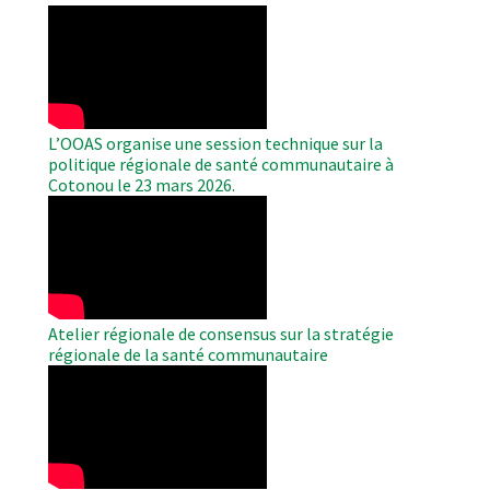
WAHO
Remote
Video
L’OOAS organise une session technique sur la
politique régionale de santé communautaire à
Cotonou le 23 mars 2026.
WAHO
Remote
Video
Atelier régionale de consensus sur la stratégie
régionale de la santé communautaire
WAHO
Remote
Video