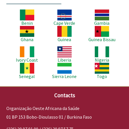
Imagem
Imagem
Imagem
Benin
Cape Verde
Gambia
Imagem
Imagem
Imagem
Ghana
Guinea
Guinea Bissau
Imagem
Imagem
Imagem
Ivory Coast
Liberia
Nigeria
Imagem
Imagem
Imagem
Senegal
Sierra Leone
Togo
Contacts
Organização Oeste Africana da Saúde
01 BP 153 Bobo-Dioulasso 01 / Burkina Faso