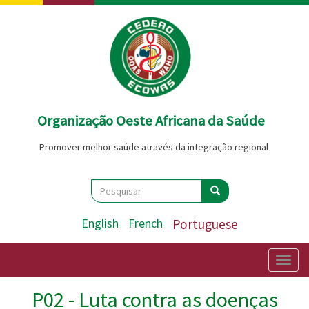
Passar
para
o
conteúdo
principal
Organização Oeste Africana da Saúde
Promover melhor saúde através da integração regional
Search
Pesquisar
Pesquisar
English
French
Portuguese
Togg
navig
P02 - Luta contra as doenças