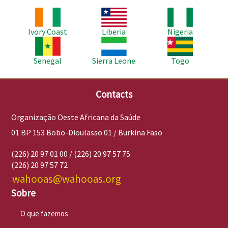
Imagem
Imagem
Imagem
Ivory Coast
Liberia
Nigeria
Imagem
Imagem
Imagem
Senegal
Sierra Leone
Togo
Contacts
Organização Oeste Africana da Saúde
01 BP 153 Bobo-Dioulasso 01 / Burkina Faso
(226) 20 97 01 00 / (226) 20 97 57 75
(226) 20 97 57 72
wahooas@wahooas.org
Sobre
O que fazemos