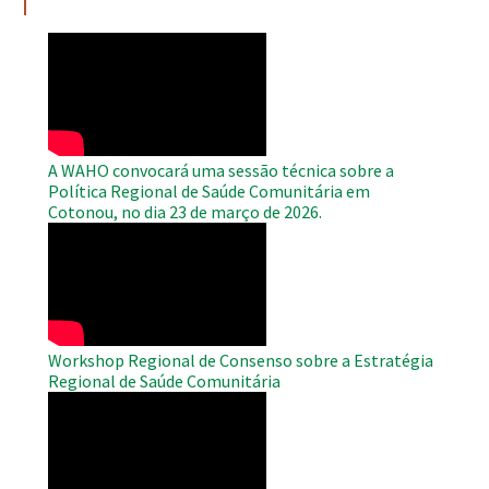
WAHO
Remote
Video
A WAHO convocará uma sessão técnica sobre a
Política Regional de Saúde Comunitária em
Cotonou, no dia 23 de março de 2026.
WAHO
Remote
Video
Workshop Regional de Consenso sobre a Estratégia
Regional de Saúde Comunitária
WAHO
Remote
Video