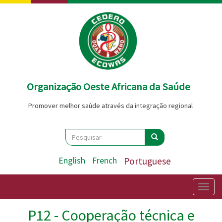
Passar
para
o
conteúdo
principal
Organização Oeste Africana da Saúde
Promover melhor saúde através da integração regional
Search
Pesquisar
Pesquisar
English
French
Portuguese
Togg
navig
P12 - Cooperação técnica e