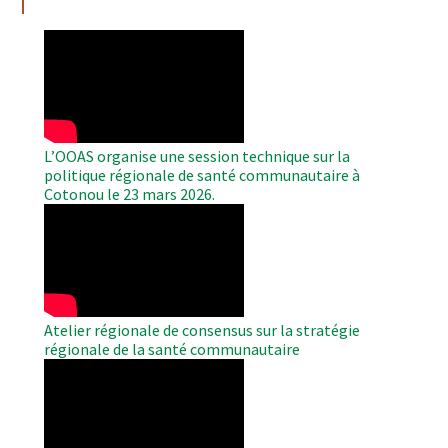
WAHO
Remote
Video
L’OOAS organise une session technique sur la
politique régionale de santé communautaire à
Cotonou le 23 mars 2026.
WAHO
Remote
Video
Atelier régionale de consensus sur la stratégie
régionale de la santé communautaire
WAHO
Remote
Video