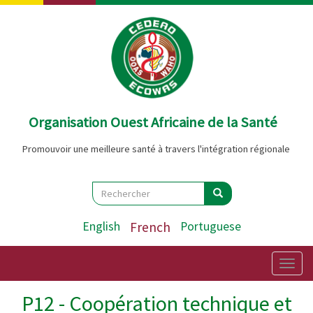
Aller
au
contenu
principal
Organisation Ouest Africaine de la Santé
Promouvoir une meilleure santé à travers l'intégration régionale
Search
Rechercher
Rechercher
English
French
Portuguese
Togg
navig
P12 - Coopération technique et