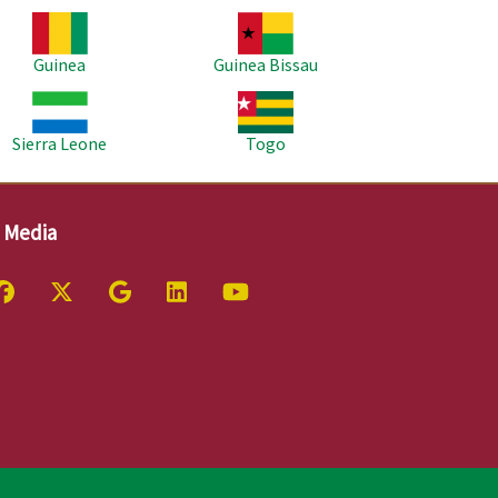
agem
Imagem
Guinea
Guinea Bissau
agem
Imagem
Sierra Leone
Togo
l Media