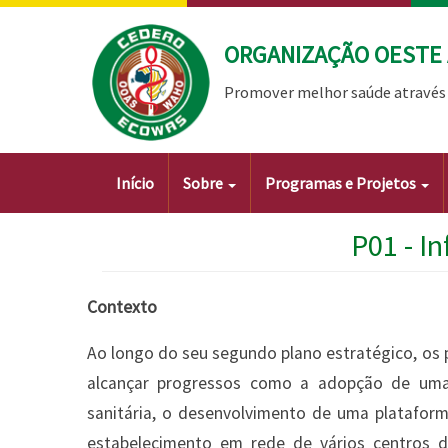
Passar
para
ORGANIZAÇÃO OESTE 
o
conteúdo
Promover melhor saúde através 
principal
Main
Início
Sobre
Programas e Projetos
navigation
P01 - I
Contexto
Ao longo do seu segundo plano estratégico, os 
alcançar progressos como a adopção de uma 
sanitária, o desenvolvimento de uma plataform
estabelecimento em rede de vários centros 