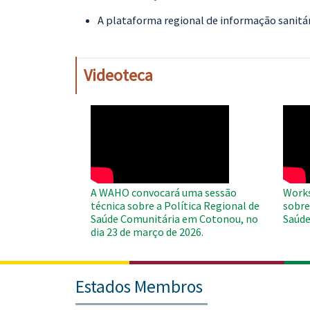
A plataforma regional de informação sanitári
Videoteca
WAHO
WAH
Remote
Remo
Video
Video
A WAHO convocará uma sessão
Works
técnica sobre a Política Regional de
sobre
Saúde Comunitária em Cotonou, no
Saúde
dia 23 de março de 2026.
Estados Membros