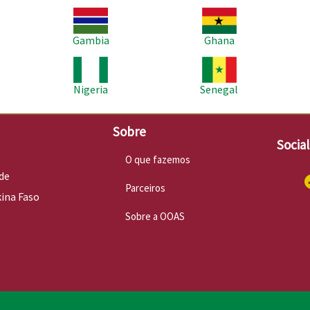
Imagem
Imagem
Im
Gambia
Ghana
Imagem
Imagem
Im
Nigeria
Senegal
Sobre
Socia
O que fazemos
de
Parceiros
kina Faso
Sobre a OOAS