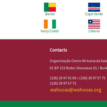
Imagem
Imagem
Benin
Cape Verde
Imagem
Imagem
Ivory Coast
Liberia
Contacts
Organização Oeste Africana da Saú
01 BP 153 Bobo-Dioulasso 01 / Bur
(226) 20 97 01 00 / (226) 20 97 57 75
(226) 20 97 57 72
wahooas@wahooas.org