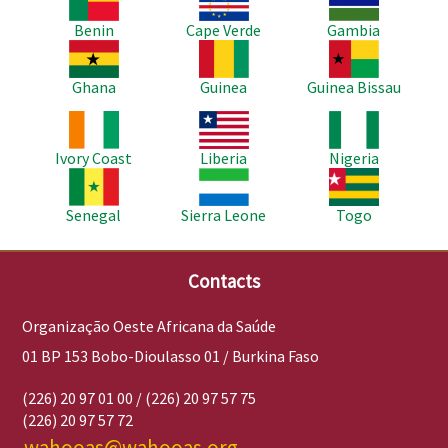
Benin
Cape Verde
Gambia
Imagem
Imagem
Imagem
Ghana
Guinea
Guinea Bissau
Imagem
Imagem
Imagem
Ivory Coast
Liberia
Nigeria
Imagem
Imagem
Imagem
Senegal
Sierra Leone
Togo
Contacts
Organização Oeste Africana da Saúde
01 BP 153 Bobo-Dioulasso 01 / Burkina Faso
(226) 20 97 01 00 / (226) 20 97 57 75
(226) 20 97 57 72
wahooas@wahooas.org