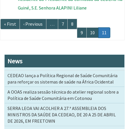
Guiné, S.E. Senhora ALAPINI Liliane
Paginação
Primeira
« First
Página
‹ Previous
…
Página
7
Página
8
página
anterior
Página
9
Página
10
Página
11
atual
News
CEDEAO lança a Política Regional de Saúde Comunitária
para reforçar os sistemas de saúde na África Ocidental
A OOAS realiza sessão técnica do atelier regional sobre a
Política de Saúde Comunitária em Cotonou
SERRA LEOA VAI ACOLHER A 27.ª ASSEMBLEIA DOS
MINISTROS DA SAÚDE DA CEDEAO, DE 20 A 25 DE ABRIL
DE 2026, EM FREETOWN