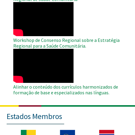
WAHO
Remote
Video
Workshop de Consenso Regional sobre a Estratégia
Regional para a Saúde Comunitária.
WAHO
Remote
Video
Alinhar o conteúdo dos currículos harmonizados de
formação de base e especializados nas línguas.
Estados Membros
Imagem
Imagem
Imagem