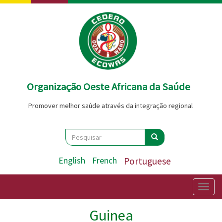
Passar
para
o
conteúdo
principal
Organização Oeste Africana da Saúde
Promover melhor saúde através da integração regional
Search
Pesquisar
Pesquisar
English
French
Portuguese
Togg
navig
Guinea