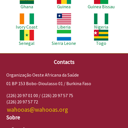
Ghana
Guinea
Guinea Bissau
Imagem
Imagem
Imagem
Ivory Coast
Liberia
Nigeria
Imagem
Imagem
Imagem
Senegal
Sierra Leone
Togo
Contacts
Organização Oeste Africana da Saúde
01 BP 153 Bobo-Dioulasso 01 / Burkina Faso
(226) 20 97 01 00 / (226) 20 97 57 75
(226) 20 97 57 72
wahooas@wahooas.org
Sobre