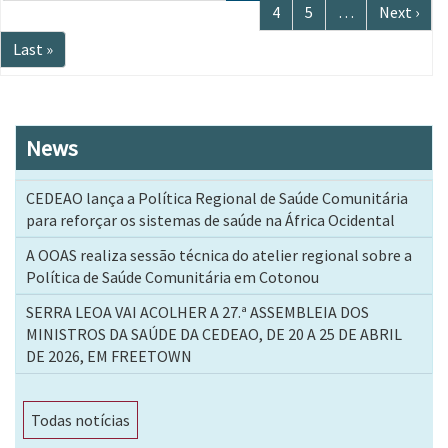
página
anterior
atual
Página
4
Página
5
…
Próxima
Next ›
página
Última
Last »
página
News
CEDEAO lança a Política Regional de Saúde Comunitária
para reforçar os sistemas de saúde na África Ocidental
A OOAS realiza sessão técnica do atelier regional sobre a
Política de Saúde Comunitária em Cotonou
SERRA LEOA VAI ACOLHER A 27.ª ASSEMBLEIA DOS
MINISTROS DA SAÚDE DA CEDEAO, DE 20 A 25 DE ABRIL
DE 2026, EM FREETOWN
Todas notícias