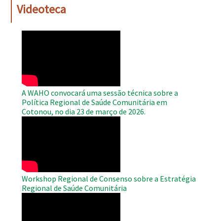
Videoteca
WAHO
Remote
Video
A WAHO convocará uma sessão técnica sobre a
Política Regional de Saúde Comunitária em
Cotonou, no dia 23 de março de 2026.
WAHO
Remote
Video
Workshop Regional de Consenso sobre a Estratégia
Regional de Saúde Comunitária
WAHO
Remote
Video