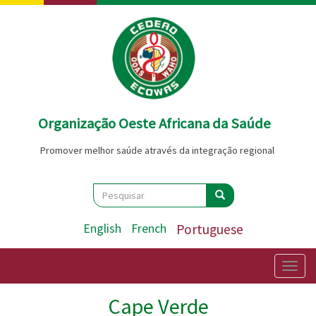
Passar
para
o
conteúdo
principal
Organização Oeste Africana da Saúde
Promover melhor saúde através da integração regional
Search
Pesquisar
Pesquisar
English
French
Portuguese
Togg
navig
Cape Verde