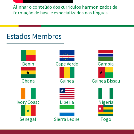
Alinhar o conteúdo dos currículos harmonizados de
formação de base e especializados nas línguas.
Estados Membros
Imagem
Imagem
Imagem
Benin
Cape Verde
Gambia
Imagem
Imagem
Imagem
Ghana
Guinea
Guinea Bissau
Imagem
Imagem
Imagem
Ivory Coast
Liberia
Nigeria
Imagem
Imagem
Imagem
Senegal
Sierra Leone
Togo