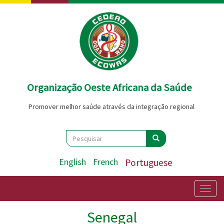
Passar
para
o
conteúdo
principal
Organização Oeste Africana da Saúde
Promover melhor saúde através da integração regional
Search
Pesquisar
Pesquisar
English
French
Portuguese
Togg
navig
Senegal