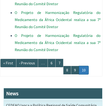
Reunião do Comité Diretor
O Projeto de Harmonização Regulatória do
Medicamento da África Ocidental realiza a sua 7ª
Reunião do Comité Diretor
O Projeto de Harmonização Regulatória do
Medicamento da África Ocidental realiza a sua 7ª
Reunião do Comité Diretor
Paginação
Primeira
« First
Página
‹ Previous
…
Página
6
Página
7
página
anterior
Página
8
Página
9
Página
10
atual
News
CEDEAO lança a Política Regional de Saúde Comunitária