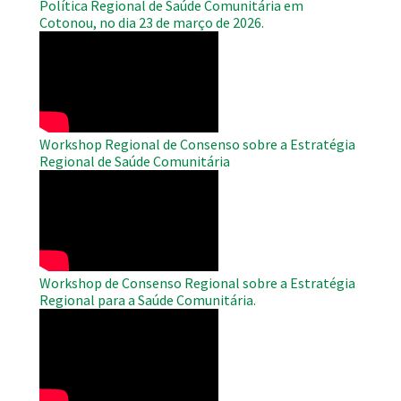
Política Regional de Saúde Comunitária em
Cotonou, no dia 23 de março de 2026.
WAHO
Remote
Video
Workshop Regional de Consenso sobre a Estratégia
Regional de Saúde Comunitária
WAHO
Remote
Video
Workshop de Consenso Regional sobre a Estratégia
Regional para a Saúde Comunitária.
WAHO
Remote
Video