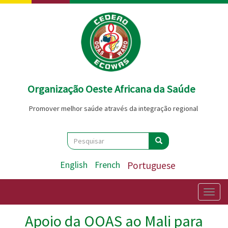
Passar
para
o
conteúdo
principal
Organização Oeste Africana da Saúde
Promover melhor saúde através da integração regional
Search
Pesquisar
Pesquisar
English
French
Portuguese
Togg
navig
Apoio da OOAS ao Mali para