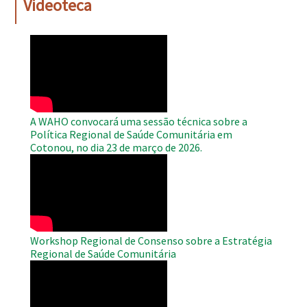
Videoteca
WAHO
Remote
Video
A WAHO convocará uma sessão técnica sobre a
Política Regional de Saúde Comunitária em
Cotonou, no dia 23 de março de 2026.
WAHO
Remote
Video
Workshop Regional de Consenso sobre a Estratégia
Regional de Saúde Comunitária
WAHO
Remote
Video