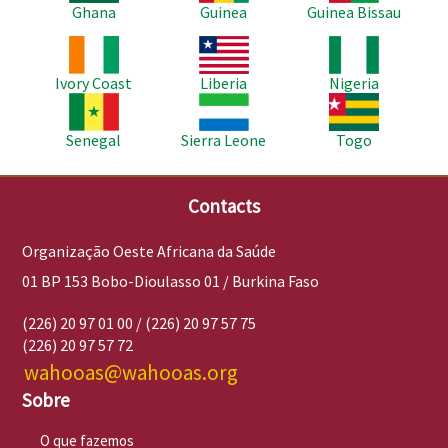
Ghana
Guinea
Guinea Bissau
Imagem
Imagem
Imagem
Ivory Coast
Liberia
Nigeria
Imagem
Imagem
Imagem
Senegal
Sierra Leone
Togo
Contacts
Organização Oeste Africana da Saúde
01 BP 153 Bobo-Dioulasso 01 / Burkina Faso
(226) 20 97 01 00 / (226) 20 97 57 75
(226) 20 97 57 72
wahooas@wahooas.org
Sobre
O que fazemos