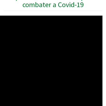
combater a Covid-19
WAHO
Remote
Video