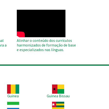
WAHO
Remote
Video
al
Alinhar o conteúdo dos currículos
ra a
harmonizados de formação de base
e especializados nas línguas.
agem
Imagem
Guinea
Guinea Bissau
agem
Imagem