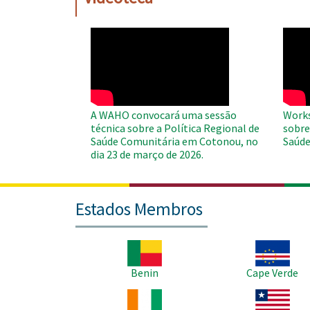
WAHO
WAH
Remote
Remo
Video
Video
A WAHO convocará uma sessão
Works
técnica sobre a Política Regional de
sobre
Saúde Comunitária em Cotonou, no
Saúde
dia 23 de março de 2026.
Estados Membros
Imagem
Imagem
Benin
Cape Verde
Imagem
Imagem