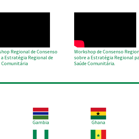
O
WAHO
te
Remote
Video
hop Regional de Consenso
Workshop de Consenso Region
 a Estratégia Regional de
sobre a Estratégia Regional pa
 Comunitária
Saúde Comunitária.
Imagem
Imagem
Im
Gambia
Ghana
Imagem
Imagem
Im