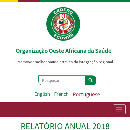
Passar
para
o
conteúdo
principal
Organização Oeste Africana da Saúde
Promover melhor saúde através da integração regional
Search
Pesquisar
Pesquisar
English
French
Portuguese
Togg
navig
RELATÓRIO ANUAL 2018