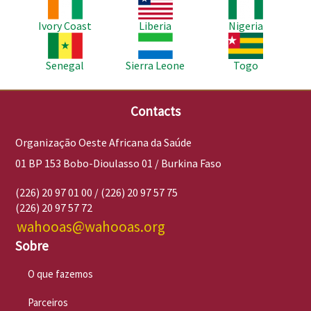
Imagem
Imagem
Imagem
Ivory Coast
Liberia
Nigeria
Imagem
Imagem
Imagem
Senegal
Sierra Leone
Togo
Contacts
Organização Oeste Africana da Saúde
01 BP 153 Bobo-Dioulasso 01 / Burkina Faso
(226) 20 97 01 00 / (226) 20 97 57 75
(226) 20 97 57 72
wahooas@wahooas.org
Sobre
O que fazemos
Parceiros