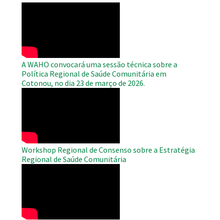
WAHO
Remote
Video
A WAHO convocará uma sessão técnica sobre a
Política Regional de Saúde Comunitária em
Cotonou, no dia 23 de março de 2026.
WAHO
Remote
Video
Workshop Regional de Consenso sobre a Estratégia
Regional de Saúde Comunitária
WAHO
Remote
Video