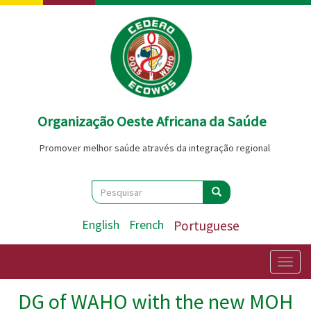
Passar
para
o
conteúdo
principal
Organização Oeste Africana da Saúde
Promover melhor saúde através da integração regional
Search
Pesquisar
Pesquisar
English
French
Portuguese
Togg
navig
DG of WAHO with the new MOH