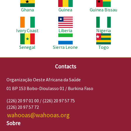
Ghana
Guinea
Guinea Bissau
Imagem
Imagem
Imagem
Ivory Coast
Liberia
Nigeria
Imagem
Imagem
Imagem
Senegal
Sierra Leone
Togo
Contacts
Organização Oeste Africana da Saúde
01 BP 153 Bobo-Dioulasso 01 / Burkina Faso
(226) 20 97 01 00 / (226) 20 97 57 75
(226) 20 97 57 72
wahooas@wahooas.org
Sobre