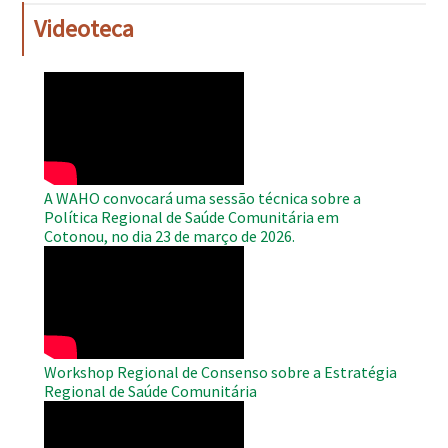
Videoteca
WAHO
Remote
Video
A WAHO convocará uma sessão técnica sobre a
Política Regional de Saúde Comunitária em
Cotonou, no dia 23 de março de 2026.
WAHO
Remote
Video
Workshop Regional de Consenso sobre a Estratégia
Regional de Saúde Comunitária
WAHO
Remote
Video