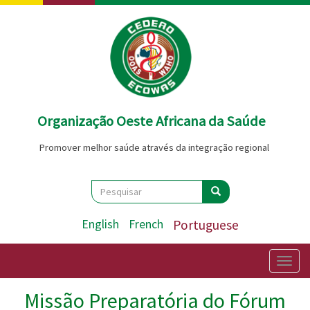
Passar
para
o
conteúdo
principal
Organização Oeste Africana da Saúde
Promover melhor saúde através da integração regional
Search
Pesquisar
Pesquisar
English
French
Portuguese
Togg
navig
Missão Preparatória do Fórum