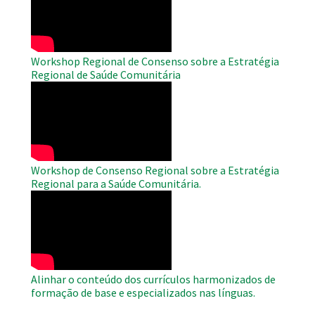
Video
Workshop Regional de Consenso sobre a Estratégia
Regional de Saúde Comunitária
WAHO
Remote
Video
Workshop de Consenso Regional sobre a Estratégia
Regional para a Saúde Comunitária.
WAHO
Remote
Video
Alinhar o conteúdo dos currículos harmonizados de
formação de base e especializados nas línguas.