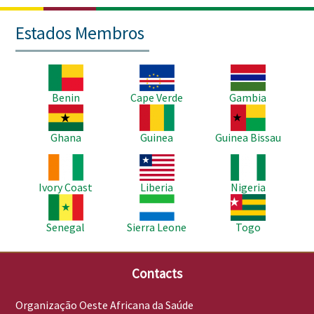
Estados Membros
Imagem
Imagem
Imagem
Benin
Cape Verde
Gambia
Imagem
Imagem
Imagem
Ghana
Guinea
Guinea Bissau
Imagem
Imagem
Imagem
Ivory Coast
Liberia
Nigeria
Imagem
Imagem
Imagem
Senegal
Sierra Leone
Togo
Contacts
Organização Oeste Africana da Saúde