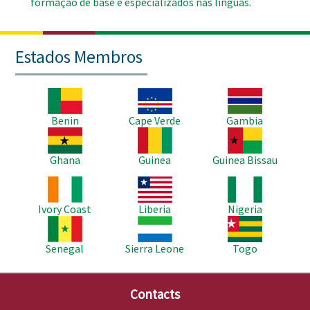
formação de base e especializados nas línguas.
Estados Membros
Imagem
Imagem
Imagem
Benin
Cape Verde
Gambia
Imagem
Imagem
Imagem
Ghana
Guinea
Guinea Bissau
Imagem
Imagem
Imagem
Ivory Coast
Liberia
Nigeria
Imagem
Imagem
Imagem
Senegal
Sierra Leone
Togo
Contacts