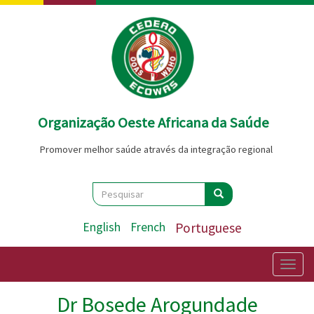
Passar
para
o
conteúdo
principal
Organização Oeste Africana da Saúde
Promover melhor saúde através da integração regional
Search
Pesquisar
Pesquisar
English
French
Portuguese
Togg
navig
Dr Bosede Arogundade