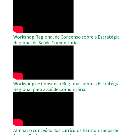
WAHO
Remote
Video
Workshop Regional de Consenso sobre a Estratégia
Regional de Saúde Comunitária
WAHO
Remote
Video
Workshop de Consenso Regional sobre a Estratégia
Regional para a Saúde Comunitária.
WAHO
Remote
Video
Alinhar o conteúdo dos currículos harmonizados de