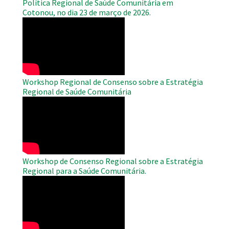
Política Regional de Saúde Comunitária em
Cotonou, no dia 23 de março de 2026.
WAHO
Remote
Video
Workshop Regional de Consenso sobre a Estratégia
Regional de Saúde Comunitária
WAHO
Remote
Video
Workshop de Consenso Regional sobre a Estratégia
Regional para a Saúde Comunitária.
WAHO
Remote
Video