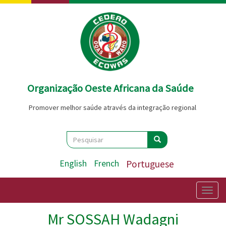
Passar
para
o
conteúdo
principal
Organização Oeste Africana da Saúde
Promover melhor saúde através da integração regional
Search
Pesquisar
Pesquisar
English
French
Portuguese
Togg
navig
Mr SOSSAH Wadagni