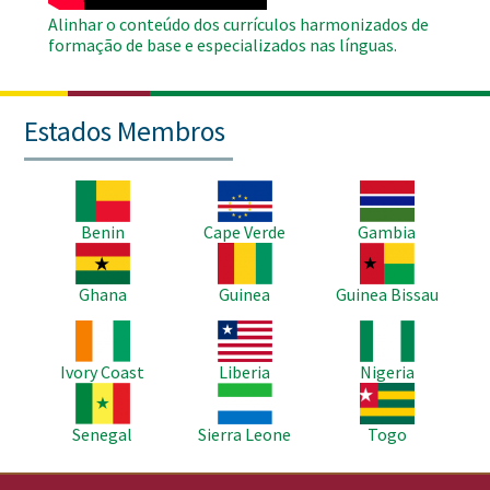
Alinhar o conteúdo dos currículos harmonizados de
formação de base e especializados nas línguas.
Estados Membros
Imagem
Imagem
Imagem
Benin
Cape Verde
Gambia
Imagem
Imagem
Imagem
Ghana
Guinea
Guinea Bissau
Imagem
Imagem
Imagem
Ivory Coast
Liberia
Nigeria
Imagem
Imagem
Imagem
Senegal
Sierra Leone
Togo