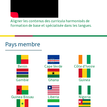
Video
Aligner les contenus des curricula harmonisés de
formation de base et spécialisée dans les langues.
Pays membre
Image
Image
Image
Benin
Cape Verde
Côte d'Ivoire
Image
Image
Image
Gambie
Ghana
Guinea
Image
Image
Image
Guinea Bissau
Liberia
Nigeria
Image
Image
Image