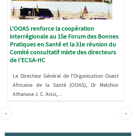
L’OOAS renforce la coopération
interrégionale au 15e Forum des Bonnes
Pratiques en Santé et la 31e réunion du
Comité consultatif mixte des directeurs
de l’ECSA-HC
Le Directeur Général de l’Organisation Ouest
Africaine de la Santé (OOAS), Dr Melchior
Athanase J. C. Aïssi,…
Pagination
Page
Page
‹‹
››
précédente
suiva