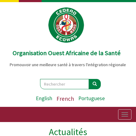
Aller
au
contenu
principal
Organisation Ouest Africaine de la Santé
Promouvoir une meilleure santé à travers l'intégration régionale
Search
Rechercher
Rechercher
English
French
Portuguese
Togg
navig
Actualités