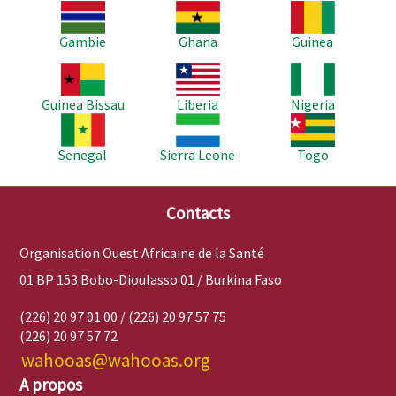
Image
Image
Image
Gambie
Ghana
Guinea
Image
Image
Image
Guinea Bissau
Liberia
Nigeria
Image
Image
Image
Senegal
Sierra Leone
Togo
Contacts
Organisation Ouest Africaine de la Santé
01 BP 153 Bobo-Dioulasso 01 / Burkina Faso
(226) 20 97 01 00 / (226) 20 97 57 75
(226) 20 97 57 72
wahooas@wahooas.org
A propos