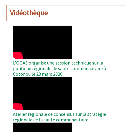
Vidéothèque
WAHO
Remote
Video
L’OOAS organise une session technique sur la
politique régionale de santé communautaire à
Cotonou le 23 mars 2026.
WAHO
Remote
Video
Atelier régionale de consensus sur la stratégie
régionale de la santé communautaire
WAHO
Remote