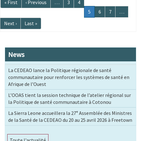
Première
« First
Page
‹ Previous
…
Page
3
Page
4
page
précédente
Page
5
Page
6
Page
7
…
courante
Page
Next ›
Dernière
Last »
suivante
page
News
La CEDEAO lance la Politique régionale de santé
communautaire pour renforcer les systèmes de santé en
Afrique de l’Ouest
L’OOAS tient la session technique de l’atelier régional sur
la Politique de santé communautaire à Cotonou
La Sierra Leone accueillera la 27ᵉ Assemblée des Ministres
de la Santé de la CEDEAO du 20 au 25 avril 2026 à Freetown
Toute l'actualité