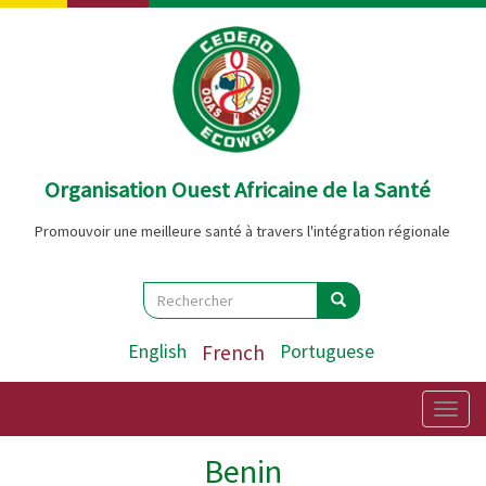
Aller
au
contenu
principal
Organisation Ouest Africaine de la Santé
Promouvoir une meilleure santé à travers l'intégration régionale
Search
Rechercher
Rechercher
English
French
Portuguese
Togg
navig
Benin