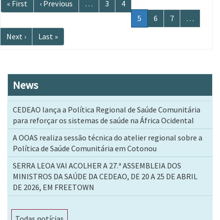
Primeira
« First
Página
‹ Previous
…
Página
3
Página
4
página
anterior
Página
5
Página
6
Página
7
…
atual
Próxima
Next ›
Última
Last »
página
página
News
CEDEAO lança a Política Regional de Saúde Comunitária
para reforçar os sistemas de saúde na África Ocidental
A OOAS realiza sessão técnica do atelier regional sobre a
Política de Saúde Comunitária em Cotonou
SERRA LEOA VAI ACOLHER A 27.ª ASSEMBLEIA DOS
MINISTROS DA SAÚDE DA CEDEAO, DE 20 A 25 DE ABRIL
DE 2026, EM FREETOWN
Todas notícias