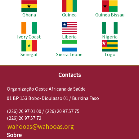
Imagem
Imagem
Imagem
Ghana
Guinea
Guinea Bissau
Imagem
Imagem
Imagem
Ivory Coast
Liberia
Nigeria
Imagem
Imagem
Imagem
Senegal
Sierra Leone
Togo
Contacts
Organização Oeste Africana da Saúde
01 BP 153 Bobo-Dioulasso 01 / Burkina Faso
(226) 20 97 01 00 / (226) 20 97 57 75
(226) 20 97 57 72
wahooas@wahooas.org
Sobre