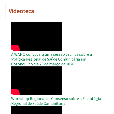
Videoteca
WAHO
Remote
Video
A WAHO convocará uma sessão técnica sobre a
Política Regional de Saúde Comunitária em
Cotonou, no dia 23 de março de 2026.
WAHO
Remote
Video
Workshop Regional de Consenso sobre a Estratégia
Regional de Saúde Comunitária
WAHO
Remote