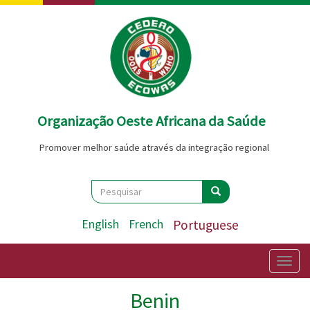
Passar
para
o
conteúdo
principal
Organização Oeste Africana da Saúde
Promover melhor saúde através da integração regional
Search
Pesquisar
Pesquisar
English
French
Portuguese
Togg
navig
Benin