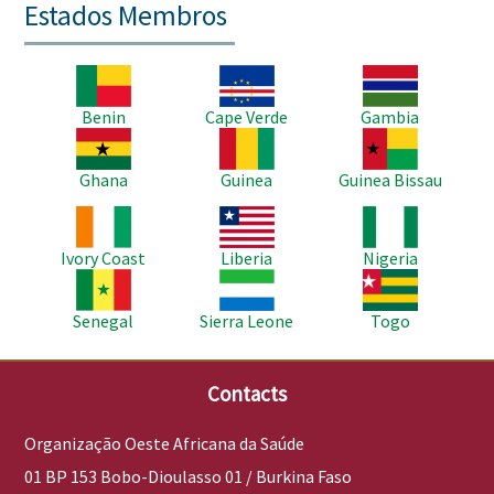
Estados Membros
Imagem
Imagem
Imagem
Benin
Cape Verde
Gambia
Imagem
Imagem
Imagem
Ghana
Guinea
Guinea Bissau
Imagem
Imagem
Imagem
Ivory Coast
Liberia
Nigeria
Imagem
Imagem
Imagem
Senegal
Sierra Leone
Togo
Contacts
Organização Oeste Africana da Saúde
01 BP 153 Bobo-Dioulasso 01 / Burkina Faso