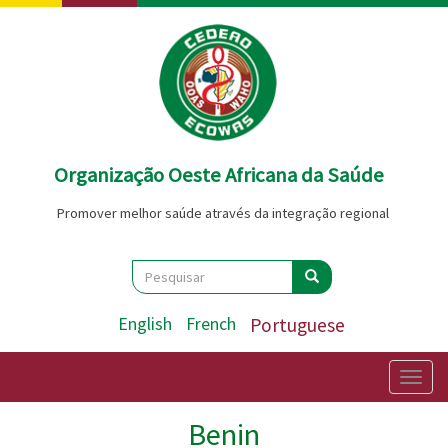
Passar
para
o
conteúdo
principal
Organização Oeste Africana da Saúde
Promover melhor saúde através da integração regional
Search
Pesquisar
Pesquisar
English
French
Portuguese
Togg
navig
Benin