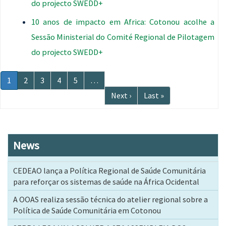
do projecto SWEDD+
10 anos de impacto em Africa: Cotonou acolhe a
Sessão Ministerial do Comité Regional de Pilotagem
do projecto SWEDD+
Paginação
Página
1
Página
2
Página
3
Página
4
Página
5
…
atual
Próxima
Next ›
Última
Last »
página
página
News
CEDEAO lança a Política Regional de Saúde Comunitária
para reforçar os sistemas de saúde na África Ocidental
A OOAS realiza sessão técnica do atelier regional sobre a
Política de Saúde Comunitária em Cotonou