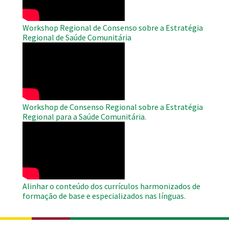
Workshop Regional de Consenso sobre a Estratégia
Regional de Saúde Comunitária
WAHO
Remote
Video
Workshop de Consenso Regional sobre a Estratégia
Regional para a Saúde Comunitária.
WAHO
Remote
Video
Alinhar o conteúdo dos currículos harmonizados de
formação de base e especializados nas línguas.