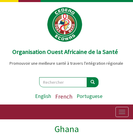
Aller
au
contenu
principal
Organisation Ouest Africaine de la Santé
Promouvoir une meilleure santé à travers l'intégration régionale
Search
Rechercher
Rechercher
English
French
Portuguese
Togg
navig
Ghana