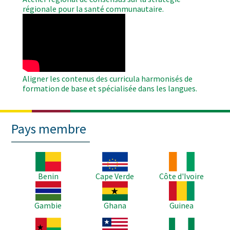
régionale pour la santé communautaire.
WAHO
Remote
Video
Aligner les contenus des curricula harmonisés de
formation de base et spécialisée dans les langues.
Pays membre
Image
Image
Image
Benin
Cape Verde
Côte d'Ivoire
Image
Image
Image
Gambie
Ghana
Guinea
Image
Image
Image