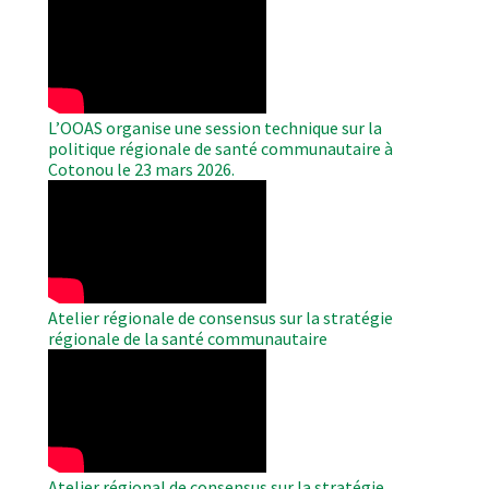
Remote
Video
L’OOAS organise une session technique sur la
politique régionale de santé communautaire à
Cotonou le 23 mars 2026.
WAHO
Remote
Video
Atelier régionale de consensus sur la stratégie
régionale de la santé communautaire
WAHO
Remote
Video
Atelier régional de consensus sur la stratégie