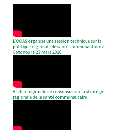
WAHO
Remote
Video
L’OOAS organise une session technique sur la
politique régionale de santé communautaire à
Cotonou le 23 mars 2026.
WAHO
Remote
Video
Atelier régionale de consensus sur la stratégie
régionale de la santé communautaire
WAHO
Remote
Video