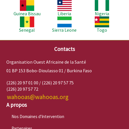
Image
Image
Image
Guinea Bissau
Liberia
Nigeria
Image
Image
Image
Senegal
Sierra Leone
Togo
Contacts
Organisation Ouest Africaine de la Santé
01 BP 153 Bobo-Dioulasso 01 / Burkina Faso
(226) 20 97 01 00 / (226) 20 97 57 75
(226) 20 97 57 72
wahooas@wahooas.org
A propos
Nos Domaines d'Intervention
Partenaires