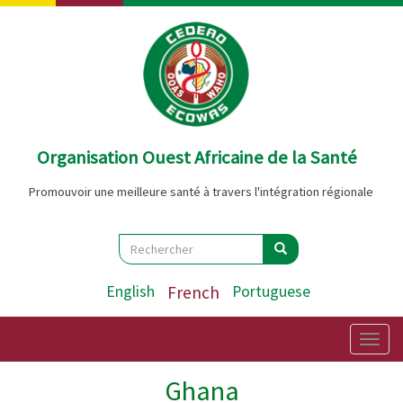
Aller
au
contenu
principal
Organisation Ouest Africaine de la Santé
Promouvoir une meilleure santé à travers l'intégration régionale
Search
Rechercher
Rechercher
English
French
Portuguese
Togg
navig
Ghana