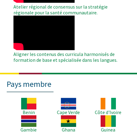
Atelier régional de consensus sur la stratégie
régionale pour la santé communautaire.
WAHO
Remote
Video
Aligner les contenus des curricula harmonisés de
formation de base et spécialisée dans les langues.
Pays membre
Image
Image
Image
Benin
Cape Verde
Côte d'Ivoire
Image
Image
Image
Gambie
Ghana
Guinea