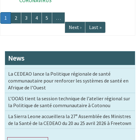
CORONAVIRUS
Pagination
Page
1
Page
2
Page
3
Page
4
Page
5
…
courante
Page
Next ›
Dernière
Last »
suivante
page
News
La CEDEAO lance la Politique régionale de santé
communautaire pour renforcer les systèmes de santé en
Afrique de l’Ouest
L’OOAS tient la session technique de l’atelier régional sur
la Politique de santé communautaire à Cotonou
La Sierra Leone accueillera la 27ᵉ Assemblée des Ministres
de la Santé de la CEDEAO du 20 au 25 avril 2026 à Freetown