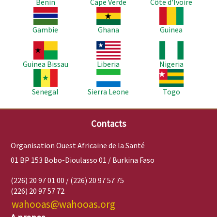
Benin
Cape Verde
Côte d'Ivoire
Image
Image
Image
Gambie
Ghana
Guinea
Image
Image
Image
Guinea Bissau
Liberia
Nigeria
Image
Image
Image
Senegal
Sierra Leone
Togo
Contacts
Organisation Ouest Africaine de la Santé
01 BP 153 Bobo-Dioulasso 01 / Burkina Faso
(226) 20 97 01 00 / (226) 20 97 57 75
(226) 20 97 57 72
wahooas@wahooas.org