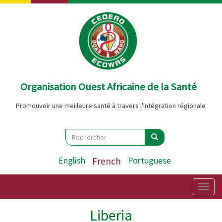
Aller
au
contenu
principal
Organisation Ouest Africaine de la Santé
Promouvoir une meilleure santé à travers l'intégration régionale
Search
Rechercher
Rechercher
English
French
Portuguese
Togg
navig
Liberia