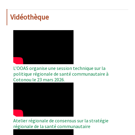
Vidéothèque
WAHO
Remote
Video
L’OOAS organise une session technique sur la
politique régionale de santé communautaire à
Cotonou le 23 mars 2026.
WAHO
Remote
Video
Atelier régionale de consensus sur la stratégie
régionale de la santé communautaire
WAHO