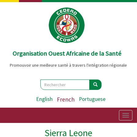
Aller
au
contenu
principal
Organisation Ouest Africaine de la Santé
Promouvoir une meilleure santé à travers l'intégration régionale
Search
Rechercher
Rechercher
English
French
Portuguese
Togg
navig
Sierra Leone