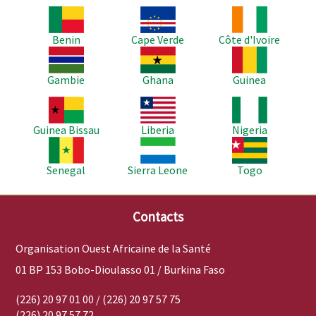
Image
Image
Image
Benin
Cape Verde
Côte d'Ivoire
Image
Image
Image
Gambie
Ghana
Guinea
Image
Image
Image
Guinea Bissau
Liberia
Nigeria
Image
Image
Image
Senegal
Sierra Leone
Togo
Contacts
Organisation Ouest Africaine de la Santé
01 BP 153 Bobo-Dioulasso 01 / Burkina Faso
(226) 20 97 01 00 / (226) 20 97 57 75
(226) 20 97 57 72