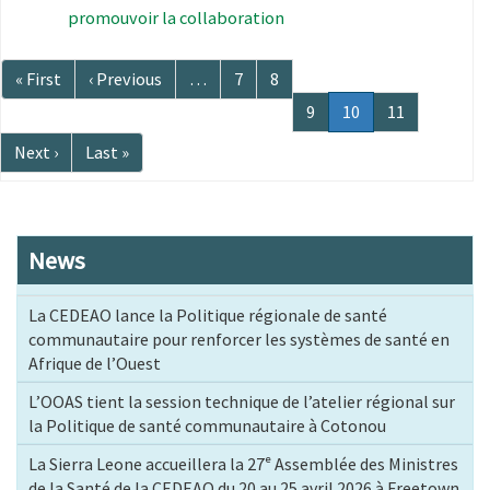
promouvoir la collaboration
Pagination
Première
« First
Page
‹ Previous
…
Page
7
Page
8
page
précédente
Page
9
Page
10
Page
11
courante
Page
Next ›
Dernière
Last »
suivante
page
News
La CEDEAO lance la Politique régionale de santé
communautaire pour renforcer les systèmes de santé en
Afrique de l’Ouest
L’OOAS tient la session technique de l’atelier régional sur
la Politique de santé communautaire à Cotonou
La Sierra Leone accueillera la 27ᵉ Assemblée des Ministres
de la Santé de la CEDEAO du 20 au 25 avril 2026 à Freetown