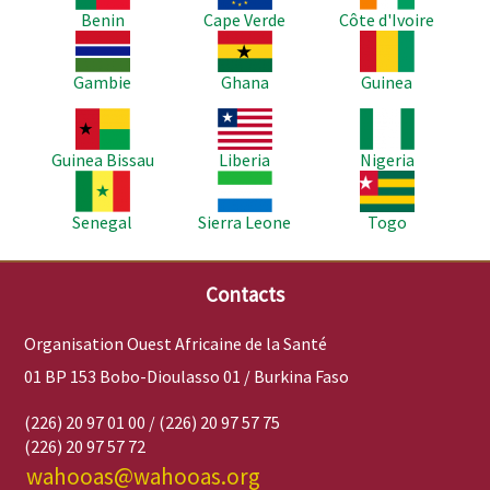
Benin
Cape Verde
Côte d'Ivoire
Image
Image
Image
Gambie
Ghana
Guinea
Image
Image
Image
Guinea Bissau
Liberia
Nigeria
Image
Image
Image
Senegal
Sierra Leone
Togo
Contacts
Organisation Ouest Africaine de la Santé
01 BP 153 Bobo-Dioulasso 01 / Burkina Faso
(226) 20 97 01 00 / (226) 20 97 57 75
(226) 20 97 57 72
wahooas@wahooas.org