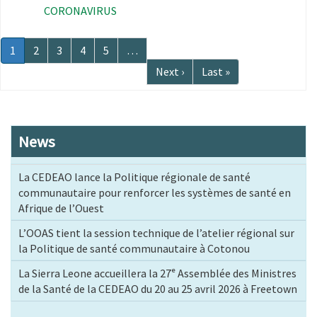
CORONAVIRUS
Pagination
Page
1
Page
2
Page
3
Page
4
Page
5
…
courante
Page
Next ›
Dernière
Last »
suivante
page
News
La CEDEAO lance la Politique régionale de santé
communautaire pour renforcer les systèmes de santé en
Afrique de l’Ouest
L’OOAS tient la session technique de l’atelier régional sur
la Politique de santé communautaire à Cotonou
La Sierra Leone accueillera la 27ᵉ Assemblée des Ministres
de la Santé de la CEDEAO du 20 au 25 avril 2026 à Freetown