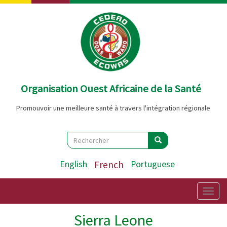
Aller
au
contenu
principal
Organisation Ouest Africaine de la Santé
Promouvoir une meilleure santé à travers l'intégration régionale
Search
Rechercher
Rechercher
English
French
Portuguese
Togg
navig
Sierra Leone