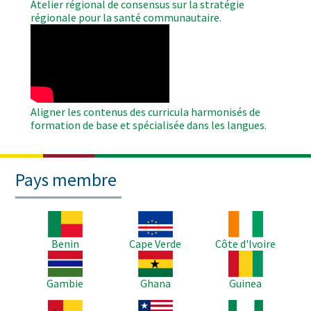
Atelier régional de consensus sur la stratégie
régionale pour la santé communautaire.
WAHO
Remote
Video
Aligner les contenus des curricula harmonisés de
formation de base et spécialisée dans les langues.
Pays membre
Image
Image
Image
Benin
Cape Verde
Côte d'Ivoire
Image
Image
Image
Gambie
Ghana
Guinea
Image
Image
Image