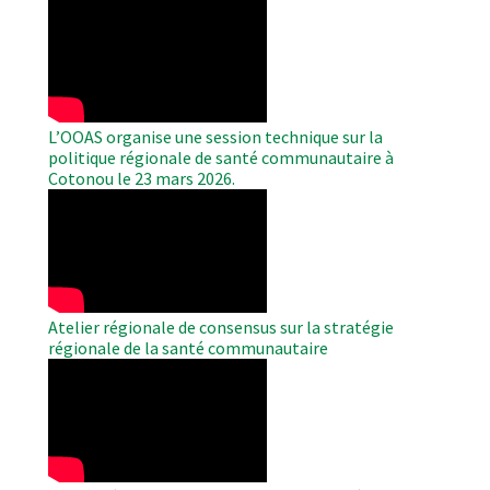
WAHO
Remote
Video
L’OOAS organise une session technique sur la
politique régionale de santé communautaire à
Cotonou le 23 mars 2026.
WAHO
Remote
Video
Atelier régionale de consensus sur la stratégie
régionale de la santé communautaire
WAHO
Remote
Video