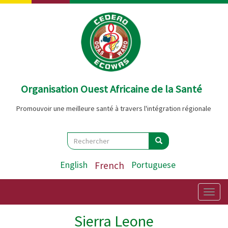
Aller
au
contenu
principal
Organisation Ouest Africaine de la Santé
Promouvoir une meilleure santé à travers l'intégration régionale
Search
Rechercher
Rechercher
English
French
Portuguese
Togg
navig
Sierra Leone