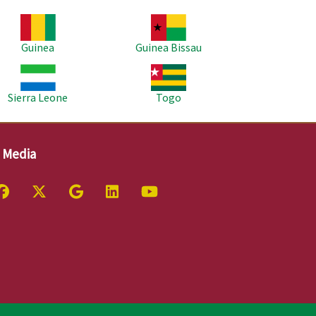
agem
Imagem
Guinea
Guinea Bissau
agem
Imagem
Sierra Leone
Togo
l Media