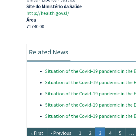
Site do Ministério da Saúde
http://health.gov.sl/
Área
71740.00
Related News
Situation of the Covid-19 pandemic in the
Situation of the Covid-19 pandemic in the
Situation of the Covid-19 pandemic in the
Situation of the Covid-19 pandemic in the
Situation of the Covid-19 pandemic in the
Paginação
Primeira
« First
Página
‹ Previous
Página
1
Página
2
Página
3
Página
4
Página
5
…