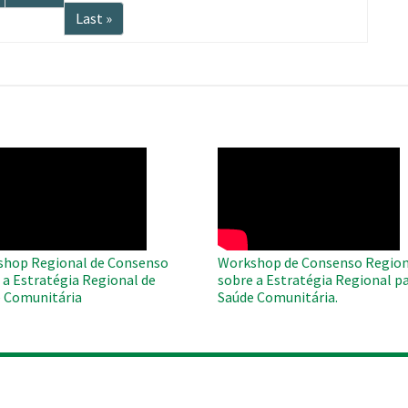
página
Última
Last »
página
O
WAHO
te
Remote
Video
hop Regional de Consenso
Workshop de Consenso Region
 a Estratégia Regional de
sobre a Estratégia Regional pa
 Comunitária
Saúde Comunitária.