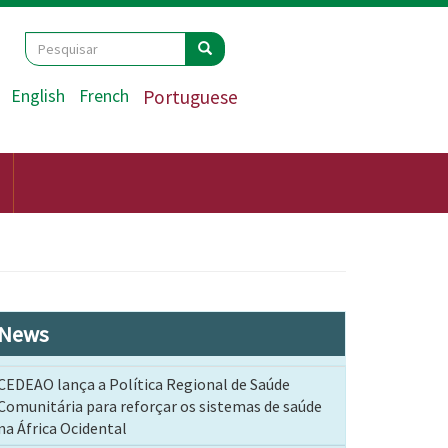
Search
Pesquisar
Pesquisar
English
French
Portuguese
News
CEDEAO lança a Política Regional de Saúde
Comunitária para reforçar os sistemas de saúde
na África Ocidental