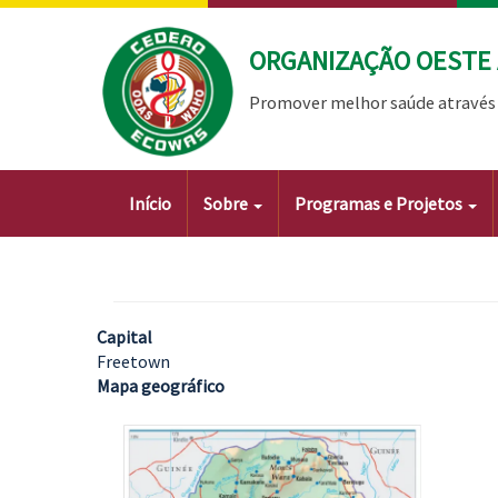
Passar
para
ORGANIZAÇÃO OESTE 
o
conteúdo
Promover melhor saúde através 
principal
Main
Início
Sobre
Programas e Projetos
navigation
Capital
Freetown
Mapa geográfico
Imagem