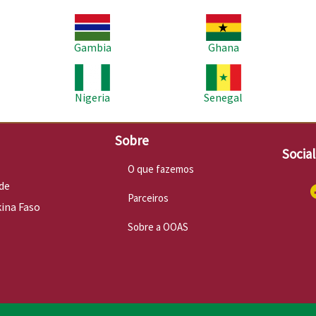
Imagem
Imagem
Im
Gambia
Ghana
Imagem
Imagem
Im
Nigeria
Senegal
Sobre
Socia
O que fazemos
de
Parceiros
kina Faso
Sobre a OOAS