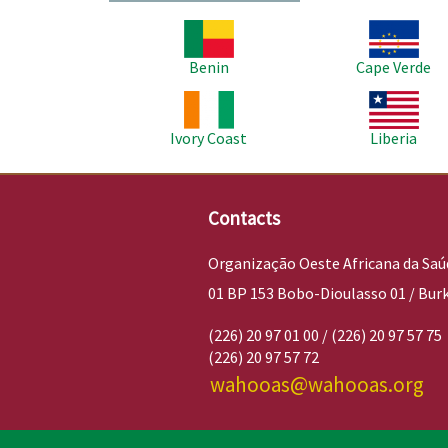
Imagem
Imagem
Benin
Cape Verde
Imagem
Imagem
Ivory Coast
Liberia
Contacts
Organização Oeste Africana da Saú
01 BP 153 Bobo-Dioulasso 01 / Bur
(226) 20 97 01 00 / (226) 20 97 57 75
(226) 20 97 57 72
wahooas@wahooas.org