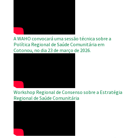
WAHO
Remote
Video
A WAHO convocará uma sessão técnica sobre a
Política Regional de Saúde Comunitária em
Cotonou, no dia 23 de março de 2026.
WAHO
Remote
Video
Workshop Regional de Consenso sobre a Estratégia
Regional de Saúde Comunitária
WAHO
Remote
Video