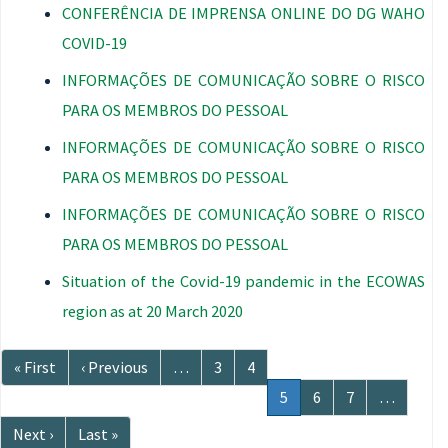
CONFERÊNCIA DE IMPRENSA ONLINE DO DG WAHO
COVID-19
INFORMAÇÕES DE COMUNICAÇÃO SOBRE O RISCO
PARA OS MEMBROS DO PESSOAL
INFORMAÇÕES DE COMUNICAÇÃO SOBRE O RISCO
PARA OS MEMBROS DO PESSOAL
INFORMAÇÕES DE COMUNICAÇÃO SOBRE O RISCO
PARA OS MEMBROS DO PESSOAL
Situation of the Covid-19 pandemic in the ECOWAS
region as at 20 March 2020
Paginação
Primeira
« First
Página
‹ Previous
…
Página
3
Página
4
página
anterior
Página
5
Página
6
Página
7
…
atual
Próxima
Next ›
Última
Last »