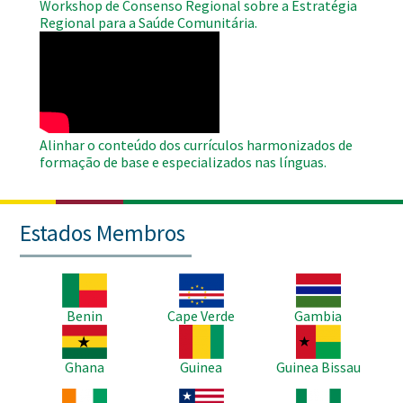
Workshop de Consenso Regional sobre a Estratégia
Regional para a Saúde Comunitária.
WAHO
Remote
Video
Alinhar o conteúdo dos currículos harmonizados de
formação de base e especializados nas línguas.
Estados Membros
Imagem
Imagem
Imagem
Benin
Cape Verde
Gambia
Imagem
Imagem
Imagem
Ghana
Guinea
Guinea Bissau
Imagem
Imagem
Imagem