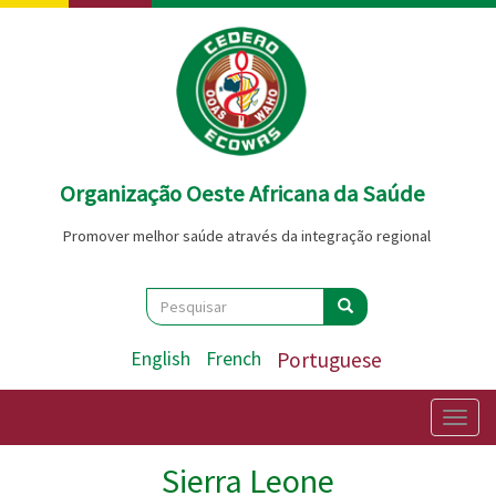
Passar
para
o
conteúdo
principal
Organização Oeste Africana da Saúde
Promover melhor saúde através da integração regional
Search
Pesquisar
Pesquisar
English
French
Portuguese
Togg
navig
Sierra Leone