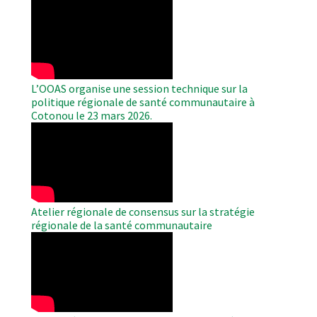
WAHO
Remote
Video
L’OOAS organise une session technique sur la
politique régionale de santé communautaire à
Cotonou le 23 mars 2026.
WAHO
Remote
Video
Atelier régionale de consensus sur la stratégie
régionale de la santé communautaire
WAHO
Remote
Video