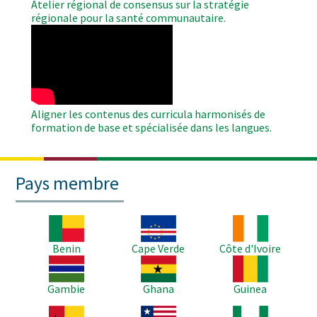
Atelier régional de consensus sur la stratégie
régionale pour la santé communautaire.
WAHO
Remote
Video
Aligner les contenus des curricula harmonisés de
formation de base et spécialisée dans les langues.
Pays membre
Image
Image
Image
Benin
Cape Verde
Côte d'Ivoire
Image
Image
Image
Gambie
Ghana
Guinea
Image
Image
Image