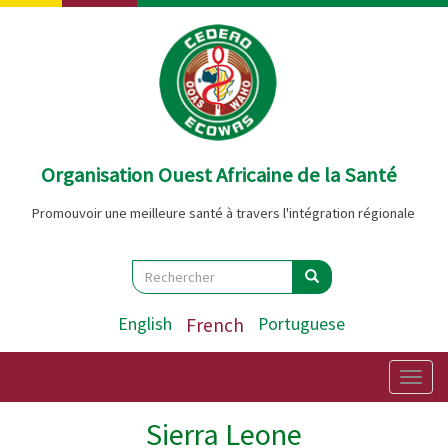
Aller
au
contenu
principal
Organisation Ouest Africaine de la Santé
Promouvoir une meilleure santé à travers l'intégration régionale
Search
Rechercher
Rechercher
English
French
Portuguese
Togg
navig
Sierra Leone