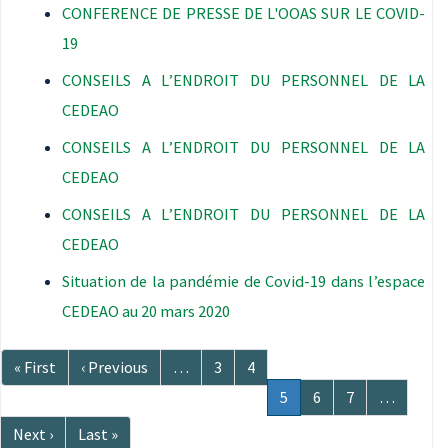
CONFERENCE DE PRESSE DE L'OOAS SUR LE COVID-
19
CONSEILS A L’ENDROIT DU PERSONNEL DE LA
CEDEAO
CONSEILS A L’ENDROIT DU PERSONNEL DE LA
CEDEAO
CONSEILS A L’ENDROIT DU PERSONNEL DE LA
CEDEAO
Situation de la pandémie de Covid-19 dans l’espace
CEDEAO au 20 mars 2020
Pagination
Première
« First
Page
‹ Previous
…
Page
3
Page
4
page
précédente
Page
5
Page
6
Page
7
…
courante
Page
Next ›
Dernière
Last »