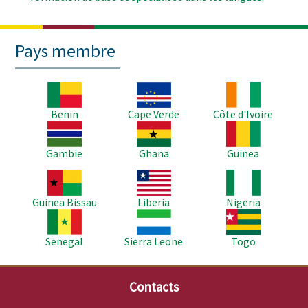
Pays membre
Image
Image
Image
Benin
Cape Verde
Côte d'Ivoire
Image
Image
Image
Gambie
Ghana
Guinea
Image
Image
Image
Guinea Bissau
Liberia
Nigeria
Image
Image
Image
Senegal
Sierra Leone
Togo
Contacts