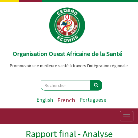
Aller
au
contenu
principal
Organisation Ouest Africaine de la Santé
Promouvoir une meilleure santé à travers l'intégration régionale
Search
Rechercher
Rechercher
English
French
Portuguese
Togg
navig
Rapport final - Analyse