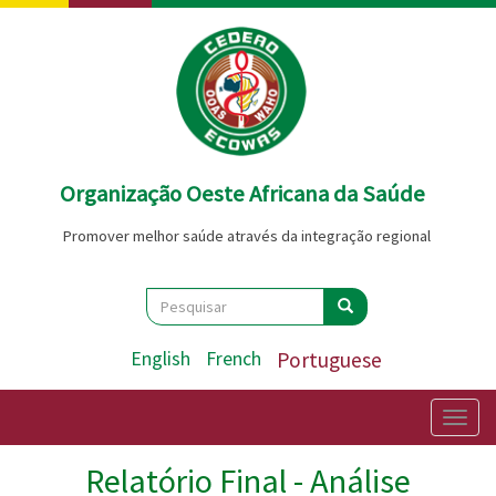
Passar
para
o
conteúdo
principal
Organização Oeste Africana da Saúde
Promover melhor saúde através da integração regional
Search
Pesquisar
Pesquisar
English
French
Portuguese
Togg
navig
Relatório Final - Análise