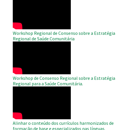
Remote
Video
Workshop Regional de Consenso sobre a Estratégia
Regional de Saúde Comunitária
WAHO
Remote
Video
Workshop de Consenso Regional sobre a Estratégia
Regional para a Saúde Comunitária.
WAHO
Remote
Video
Alinhar o conteúdo dos currículos harmonizados de
formação de base e especializados nas línguas.