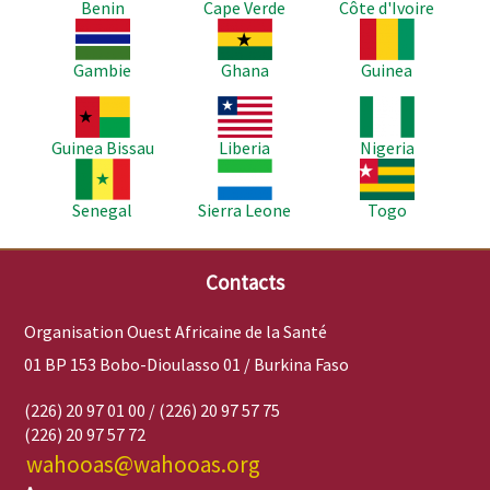
Benin
Cape Verde
Côte d'Ivoire
Image
Image
Image
Gambie
Ghana
Guinea
Image
Image
Image
Guinea Bissau
Liberia
Nigeria
Image
Image
Image
Senegal
Sierra Leone
Togo
Contacts
Organisation Ouest Africaine de la Santé
01 BP 153 Bobo-Dioulasso 01 / Burkina Faso
(226) 20 97 01 00 / (226) 20 97 57 75
(226) 20 97 57 72
wahooas@wahooas.org