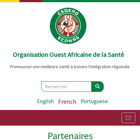
Aller
au
contenu
principal
Organisation Ouest Africaine de la Santé
Promouvoir une meilleure santé à travers l'intégration régionale
Search
Rechercher
Rechercher
English
French
Portuguese
Togg
navig
Partenaires