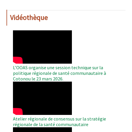
Vidéothèque
WAHO
Remote
Video
L’OOAS organise une session technique sur la
politique régionale de santé communautaire à
Cotonou le 23 mars 2026.
WAHO
Remote
Video
Atelier régionale de consensus sur la stratégie
régionale de la santé communautaire
WAHO