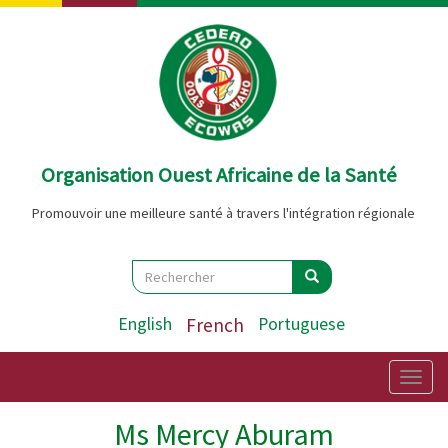
Aller
au
contenu
principal
Organisation Ouest Africaine de la Santé
Promouvoir une meilleure santé à travers l'intégration régionale
Search
Rechercher
Rechercher
English
French
Portuguese
Togg
navig
Ms Mercy Aburam