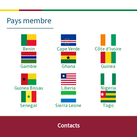
Pays membre
Image
Image
Image
Benin
Cape Verde
Côte d'Ivoire
Image
Image
Image
Gambie
Ghana
Guinea
Image
Image
Image
Guinea Bissau
Liberia
Nigeria
Image
Image
Image
Senegal
Sierra Leone
Togo
Contacts