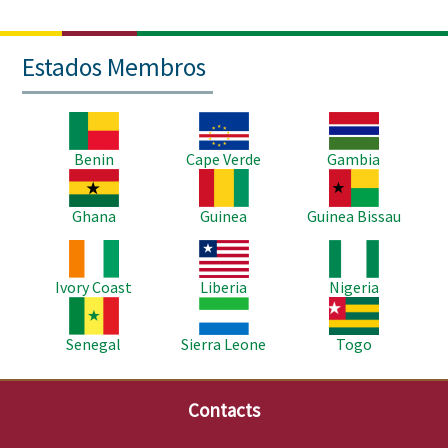
Estados Membros
Imagem
Imagem
Imagem
Benin
Cape Verde
Gambia
Imagem
Imagem
Imagem
Ghana
Guinea
Guinea Bissau
Imagem
Imagem
Imagem
Ivory Coast
Liberia
Nigeria
Imagem
Imagem
Imagem
Senegal
Sierra Leone
Togo
Contacts