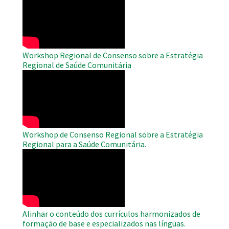
Remote
Video
Workshop Regional de Consenso sobre a Estratégia
Regional de Saúde Comunitária
WAHO
Remote
Video
Workshop de Consenso Regional sobre a Estratégia
Regional para a Saúde Comunitária.
WAHO
Remote
Video
Alinhar o conteúdo dos currículos harmonizados de
formação de base e especializados nas línguas.