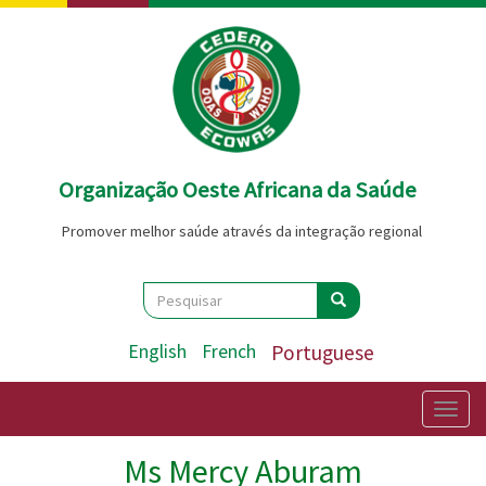
Passar
para
o
conteúdo
principal
Organização Oeste Africana da Saúde
Promover melhor saúde através da integração regional
Search
Pesquisar
Pesquisar
English
French
Portuguese
Togg
navig
Ms Mercy Aburam