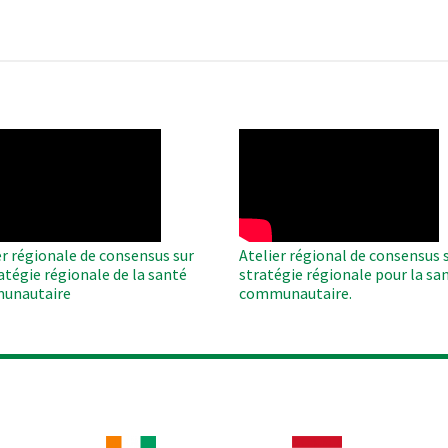
O
WAHO
te
Remote
Video
er régionale de consensus sur
Atelier régional de consensus s
ratégie régionale de la santé
stratégie régionale pour la sa
unautaire
communautaire.
Image
Image
Im