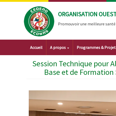
Aller
au
ORGANISATION OUEST 
contenu
principal
Promouvoir une meilleure santé à
Main
Accueil
A propos
Programmes & Proje
navigation
Session Technique pour A
Base et de Formation 