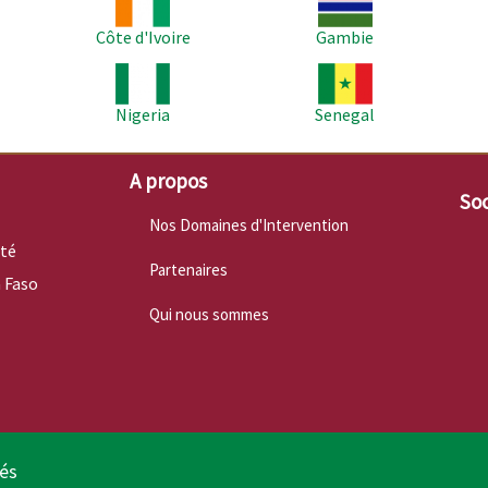
Côte d'Ivoire
Gambie
Image
Image
Im
Nigeria
Senegal
A propos
Soc
Nos Domaines d'Intervention
nté
Partenaires
 Faso
Qui nous sommes
vés