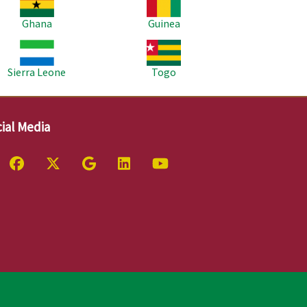
Ghana
Guinea
age
Image
Sierra Leone
Togo
ial Media