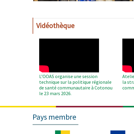
Vidéothèque
WAHO
WAH
Remote
Remo
Video
Video
L’OOAS organise une session
Ateli
technique sur la politique régionale
la st
de santé communautaire à Cotonou
comm
le 23 mars 2026.
Pays membre
Image
Image