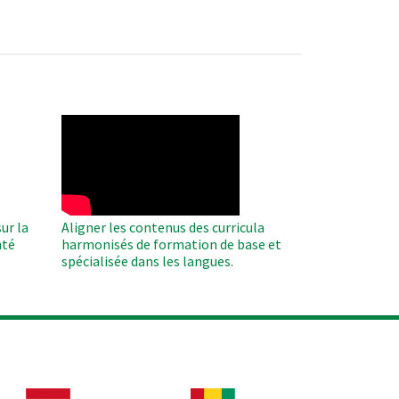
WAHO
Remote
Video
ur la
Aligner les contenus des curricula
nté
harmonisés de formation de base et
spécialisée dans les langues.
age
Image