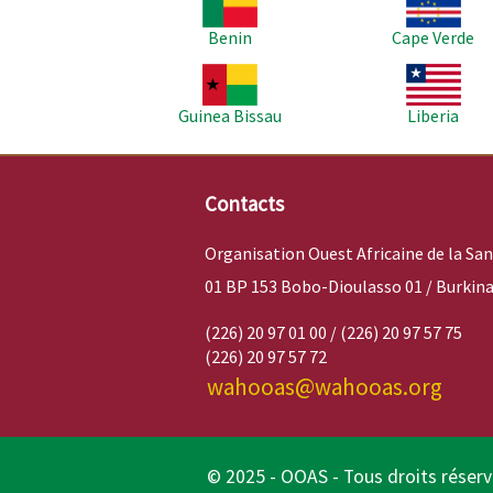
Benin
Cape Verde
Image
Image
Guinea Bissau
Liberia
Contacts
Organisation Ouest Africaine de la Sa
01 BP 153 Bobo-Dioulasso 01 / Burkina
(226) 20 97 01 00 / (226) 20 97 57 75
(226) 20 97 57 72
wahooas@wahooas.org
© 2025 - OOAS - Tous droits réser