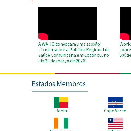
WAHO
WAH
Remote
Remo
Video
Video
A WAHO convocará uma sessão
Works
técnica sobre a Política Regional de
sobre
Saúde Comunitária em Cotonou, no
Saúde
dia 23 de março de 2026.
Estados Membros
Imagem
Imagem
Benin
Cape Verde
Imagem
Imagem