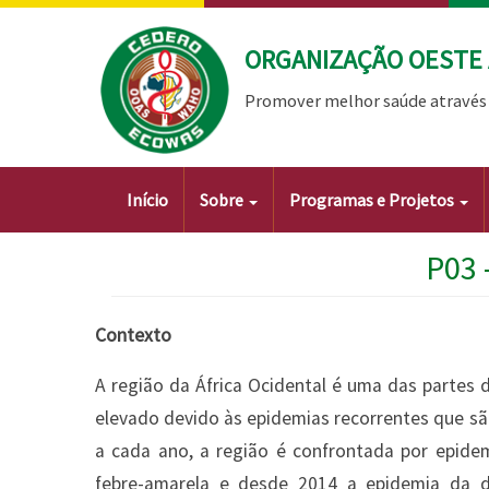
Passar
para
ORGANIZAÇÃO OESTE 
o
conteúdo
Promover melhor saúde através 
principal
Main
Início
Sobre
Programas e Projetos
navigation
P03 
Contexto
A região da África Ocidental é uma das parte
elevado devido às epidemias recorrentes que s
a cada ano, a região é confrontada por epidem
febre-amarela e desde 2014 a epidemia da d