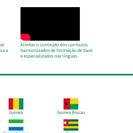
WAHO
Remote
Video
al
Alinhar o conteúdo dos currículos
ra a
harmonizados de formação de base
e especializados nas línguas.
agem
Imagem
Guinea
Guinea Bissau
agem
Imagem