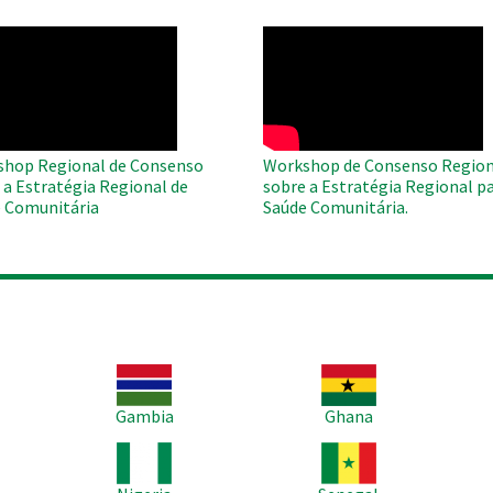
O
WAHO
te
Remote
Video
hop Regional de Consenso
Workshop de Consenso Region
 a Estratégia Regional de
sobre a Estratégia Regional pa
 Comunitária
Saúde Comunitária.
Imagem
Imagem
Im
Gambia
Ghana
Imagem
Imagem
Im