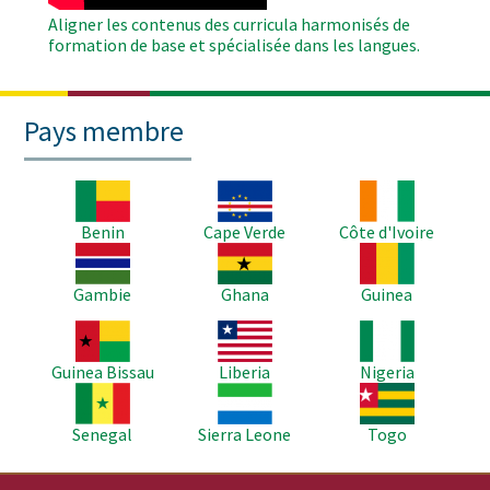
Aligner les contenus des curricula harmonisés de
formation de base et spécialisée dans les langues.
Pays membre
Image
Image
Image
Benin
Cape Verde
Côte d'Ivoire
Image
Image
Image
Gambie
Ghana
Guinea
Image
Image
Image
Guinea Bissau
Liberia
Nigeria
Image
Image
Image
Senegal
Sierra Leone
Togo