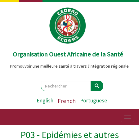
Aller
au
contenu
principal
Organisation Ouest Africaine de la Santé
Promouvoir une meilleure santé à travers l'intégration régionale
Search
Rechercher
Rechercher
English
French
Portuguese
Togg
navig
P03 - Epidémies et autres