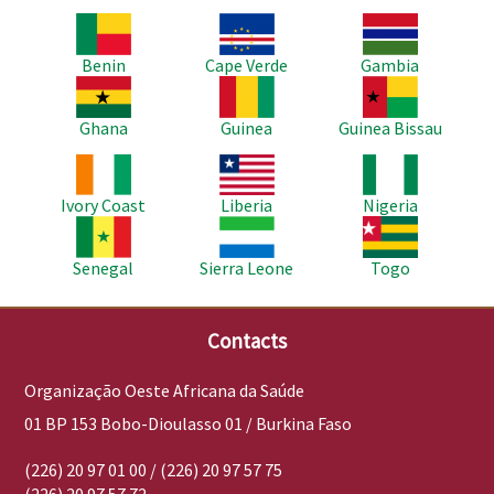
Imagem
Imagem
Imagem
Benin
Cape Verde
Gambia
Imagem
Imagem
Imagem
Ghana
Guinea
Guinea Bissau
Imagem
Imagem
Imagem
Ivory Coast
Liberia
Nigeria
Imagem
Imagem
Imagem
Senegal
Sierra Leone
Togo
Contacts
Organização Oeste Africana da Saúde
01 BP 153 Bobo-Dioulasso 01 / Burkina Faso
(226) 20 97 01 00 / (226) 20 97 57 75