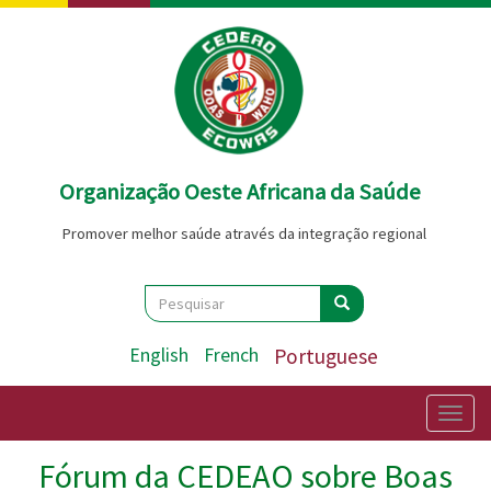
Passar
para
o
conteúdo
principal
Organização Oeste Africana da Saúde
Promover melhor saúde através da integração regional
Search
Pesquisar
Pesquisar
English
French
Portuguese
Togg
navig
Fórum da CEDEAO sobre Boas