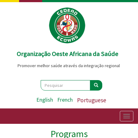
Passar
para
o
conteúdo
principal
Organização Oeste Africana da Saúde
Promover melhor saúde através da integração regional
Search
Pesquisar
Pesquisar
English
French
Portuguese
Togg
navig
Programs