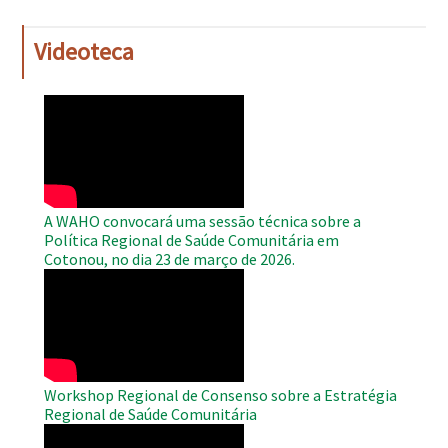
Videoteca
WAHO
Remote
Video
A WAHO convocará uma sessão técnica sobre a
Política Regional de Saúde Comunitária em
Cotonou, no dia 23 de março de 2026.
WAHO
Remote
Video
Workshop Regional de Consenso sobre a Estratégia
Regional de Saúde Comunitária
WAHO