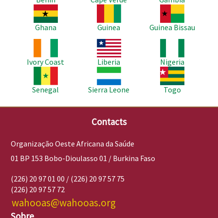
Imagem
Imagem
Imagem
Ghana
Guinea
Guinea Bissau
Imagem
Imagem
Imagem
Ivory Coast
Liberia
Nigeria
Imagem
Imagem
Imagem
Senegal
Sierra Leone
Togo
Contacts
Organização Oeste Africana da Saúde
01 BP 153 Bobo-Dioulasso 01 / Burkina Faso
(226) 20 97 01 00 / (226) 20 97 57 75
(226) 20 97 57 72
wahooas@wahooas.org
Sobre