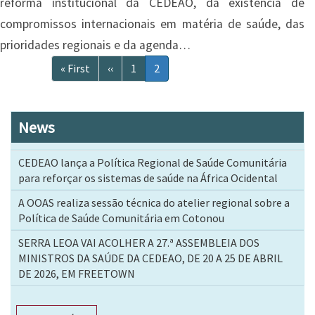
reforma institucional da CEDEAO, da existência de
compromissos internacionais em matéria de saúde, das
prioridades regionais e da agenda…
Paginação
Primeira
« First
Página
‹‹
Página
1
Página
2
página
anterior
atual
News
CEDEAO lança a Política Regional de Saúde Comunitária
para reforçar os sistemas de saúde na África Ocidental
A OOAS realiza sessão técnica do atelier regional sobre a
Política de Saúde Comunitária em Cotonou
SERRA LEOA VAI ACOLHER A 27.ª ASSEMBLEIA DOS
MINISTROS DA SAÚDE DA CEDEAO, DE 20 A 25 DE ABRIL
DE 2026, EM FREETOWN