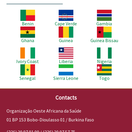
Imagem
Imagem
Imagem
Benin
Cape Verde
Gambia
Imagem
Imagem
Imagem
Ghana
Guinea
Guinea Bissau
Imagem
Imagem
Imagem
Ivory Coast
Liberia
Nigeria
Imagem
Imagem
Imagem
Senegal
Sierra Leone
Togo
Contacts
Organização Oeste Africana da Saúde
01 BP 153 Bobo-Dioulasso 01 / Burkina Faso