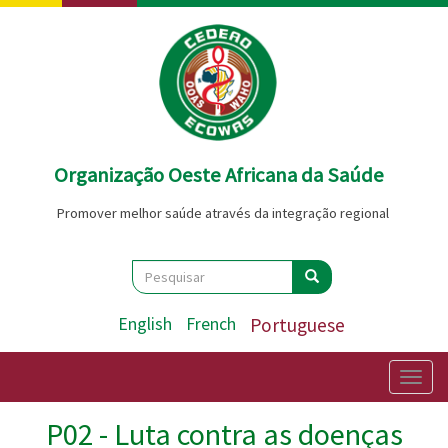
Passar
para
o
conteúdo
principal
Organização Oeste Africana da Saúde
Promover melhor saúde através da integração regional
Search
Pesquisar
Pesquisar
English
French
Portuguese
Togg
navig
P02 - Luta contra as doenças